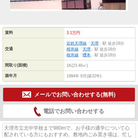
賃料
3.1万円
近鉄天理線
「
天理
」駅 徒歩18分
交通
桜井線
「
天理
」駅 徒歩18分
桜井線
「
櫟本
」駅 徒歩18分
間取り(面積)
1K(23.49㎡)
築年月
1994年 8月(築32年)
メールでお問い合わせする(無料)
電話でお問い合わせする
天理市立北中学校まで980mで、お子様の通学について心
配されている方にもおすすめ。敷地内ごみ置き場は、忙し