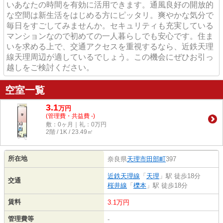
いあなたの時間を有効に活用できます。通風良好の開放的
な空間は新生活をはじめる方にピッタリ。爽やかな気分で
毎日をすごしてみませんか。セキュリティも充実している
マンションなので初めての一人暮らしでも安心です。住ま
いを求める上で、交通アクセスを重視するなら、近鉄天理
線天理周辺が適しているでしょう。この機会にぜひお引っ
越しをご検討ください。
空室一覧
3.1
万
円
(管理費・共益費 -)
敷：0ヶ月｜礼：0万円
2階 / 1K / 23.49㎡
所在地
奈良県
天理市
田部町
397
近鉄天理線
「
天理
」駅 徒歩18分
交通
桜井線
「
櫟本
」駅 徒歩18分
賃料
3.1万円
管理費等
-