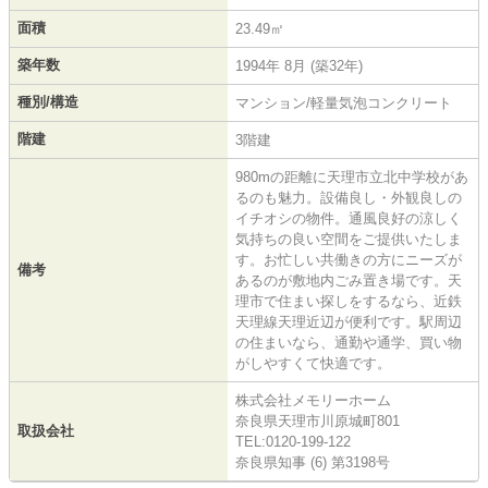
面積
23.49㎡
築年数
1994年 8月 (築32年)
種別/構造
マンション/軽量気泡コンクリート
階建
3階建
980mの距離に天理市立北中学校があ
るのも魅力。設備良し・外観良しの
イチオシの物件。通風良好の涼しく
気持ちの良い空間をご提供いたしま
す。お忙しい共働きの方にニーズが
備考
あるのが敷地内ごみ置き場です。天
理市で住まい探しをするなら、近鉄
天理線天理近辺が便利です。駅周辺
の住まいなら、通勤や通学、買い物
がしやすくて快適です。
株式会社メモリーホーム
奈良県天理市川原城町801
取扱会社
TEL:0120-199-122
奈良県知事 (6) 第3198号