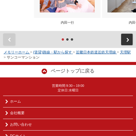
内田一行
内田
前
メモリーホーム
>
(賃貸)路線・駅から探す
>
近畿日本鉄道近鉄天理線
>
天理駅
>
サンコーマンション
ページトップに戻る
営業時間:9:30～19:00
定休日:水曜日
ホーム
会社概要
お問い合わせ