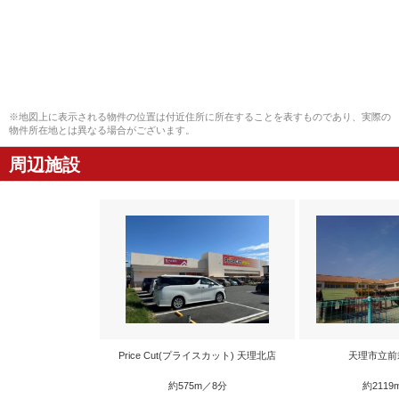
※地図上に表示される物件の位置は付近住所に所在することを表すものであり、実際の
物件所在地とは異なる場合がございます。
周辺施設
Price Cut(プライスカット) 天理北店
天理市立前
約575m／8分
約2119