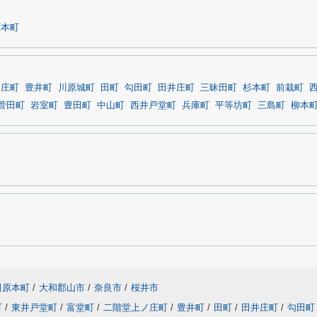
原本町
ノ庄町
豊井町
川原城町
田町
勾田町
田井庄町
三昧田町
杉本町
前栽町
菅田町
岩室町
豊田町
中山町
西井戸堂町
兵庫町
平等坊町
三島町
柳本
田原本町
/
大和郡山市
/
奈良市
/
桜井市
町
/
東井戸堂町
/
富堂町
/
二階堂上ノ庄町
/
豊井町
/
田町
/
田井庄町
/
勾田町