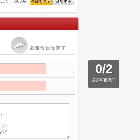
2LDK
54.50㎡
詳細を見る
追加する
0
/
2
必須項目完了