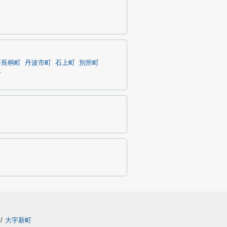
西長柄町
丹波市町
石上町
別所町
町
/
大字新町