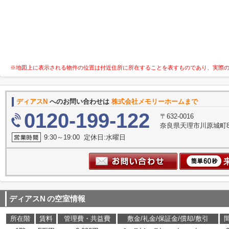
※地図上に表示される物件の位置は付近住所に所在することを表すものであり、実際
ディアスN
へのお問い合わせは
株式会社メモリーホームまで
0120-199-122
〒632-0016
奈良県天理市川原城町8
9:30～19:00 定休日:水曜日
ディアスN
の空室情報
所在階
賃料
管理費・共益費
敷金/礼金/保証金/償却/敷引