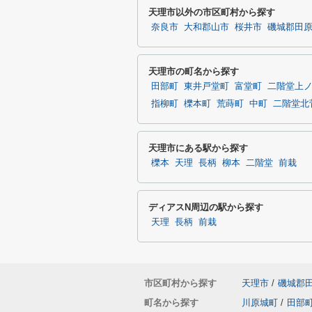
天理市以外の市区町村から探す
奈良市
大和郡山市
桜井市
磯城郡田
天理市の町名から探す
田部町
東井戸堂町
富堂町
二階堂上
指柳町
櫟本町
荒蒔町
中町
二階堂北
天理市にある駅から探す
櫟本
天理
長柄
柳本
二階堂
前栽
ディアスN周辺の駅から探す
天理
長柄
前栽
市区町村から探す
天理市
/
磯城郡
町名から探す
川原城町
/
田部