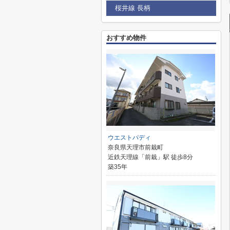
桜井線 長柄
おすすめ物件
ウエストパディ
奈良県天理市前栽町
近鉄天理線「前栽」駅 徒歩8分
築35年