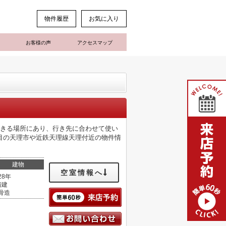
物件履歴
お気に入り
お客様の声
アクセスマップ
できる場所にあり、行き先に合わせて使い
目の天理市や近鉄天理線天理付近の物件情
建物
空室情報へ
28年
階建
骨造