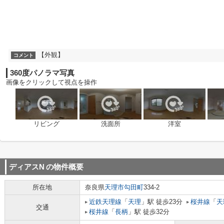
【外観】
コメント
360度パノラマ写真
画像をクリックして視点を操作
リビング
洗面所
洋室
ディアスN
の物件概要
所在地
奈良県
天理市
勾田町
334-2
近鉄天理線
「
天理
」駅 徒歩23分
桜井線
「
天
交通
桜井線
「
長柄
」駅 徒歩32分