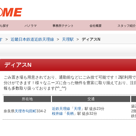
ら探す
パノラマ
事務所テナント
会社概要
スタッフ紹介
す
>
近畿日本鉄道近鉄天理線
>
天理駅
>
ディアスN
ディアスN
ごみ置き場も用意されており、通勤前などにごみ捨て可能です！2駅利用
分けができます！様々なニーズに合った物件を豊富に取り揃えており、注
報も多数取り扱っております(*^_^*)
所在地
交通
築
近鉄天理線
「
天理
」駅 徒歩23分
奈良県
天理市
勾田町
334-2
2
桜井線
「
長柄
」駅 徒歩32分
鉄