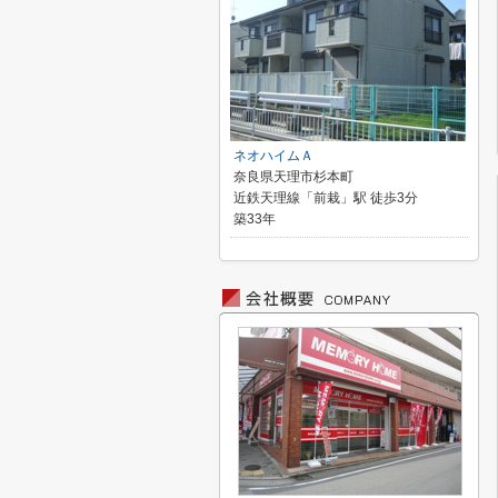
ネオハイムＡ
奈良県天理市杉本町
近鉄天理線「前栽」駅 徒歩3分
築33年