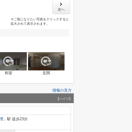
次へ
※ご覧になりたい写真をクリックすると
拡大されて表示されます。
和室
玄関
情報の見方
【ハイツ】
理
」駅 徒歩23分