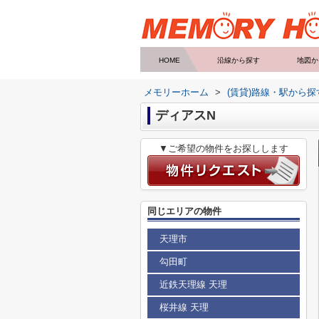
HOME
沿線から探す
地図か
メモリーホーム
>
(賃貸)路線・駅から探
ディアスN
▼ご希望の物件をお探しします
同じエリアの物件
天理市
勾田町
近鉄天理線 天理
桜井線 天理