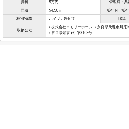
賃料
5万円
管理費・共
面積
54.50㎡
築年月（築
種別/構造
ハイツ / 鉄骨造
階建
株式会社メモリーホーム
奈良県天理市川原城
取扱会社
奈良県知事 (6) 第3198号