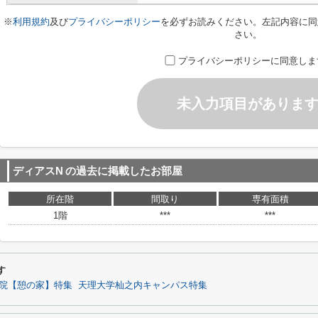
※
利用規約
及び
プライバシーポリシー
を必ずお読みください。左記内容に同
さい。
プライバシーポリシーに同意しま
未入力項目がありま
ディアスN
の過去に掲載したお部屋
所在階
間取り
専有面積
1階
***
***
す
院【憩の家】特集
天理大学杣之内キャンパス特集