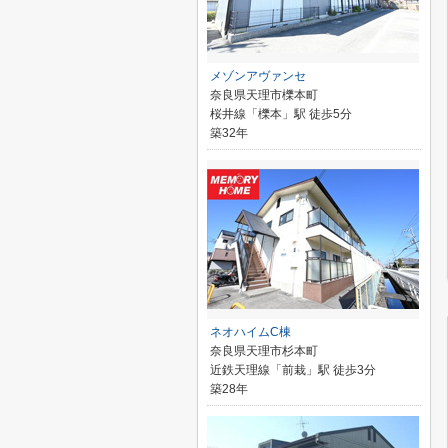
メゾンアヴァンセ
奈良県天理市櫟本町
桜井線「櫟本」駅 徒歩5分
築32年
ネオハイムC棟
奈良県天理市杉本町
近鉄天理線「前栽」駅 徒歩3分
築28年