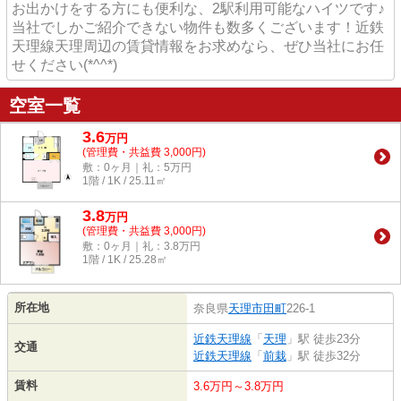
お出かけをする方にも便利な、2駅利用可能なハイツです♪
当社でしかご紹介できない物件も数多くございます！近鉄
天理線天理周辺の賃貸情報をお求めなら、ぜひ当社にお任
せください(*^^*)
空室一覧
3.6
万
円
(管理費・共益費 3,000円)
敷：0ヶ月｜礼：5万円
1階 / 1K / 25.11㎡
3.8
万
円
(管理費・共益費 3,000円)
敷：0ヶ月｜礼：3.8万円
1階 / 1K / 25.28㎡
所在地
奈良県
天理市
田町
226-1
近鉄天理線
「
天理
」駅 徒歩23分
交通
近鉄天理線
「
前栽
」駅 徒歩32分
賃料
3.6万円～3.8万円