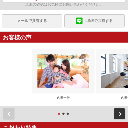
現況の確認はお気軽にお問い合わせください。
メールで共有する
LINEで共有する
お客様の声
内田一行
内田
前
こだわり特集