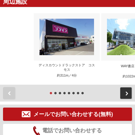
周辺施設
ディスカウントドラックストア コス
WAY書
モス
約311m／4分
約1022
前
メールでお問い合わせする(無料)
電話でお問い合わせする