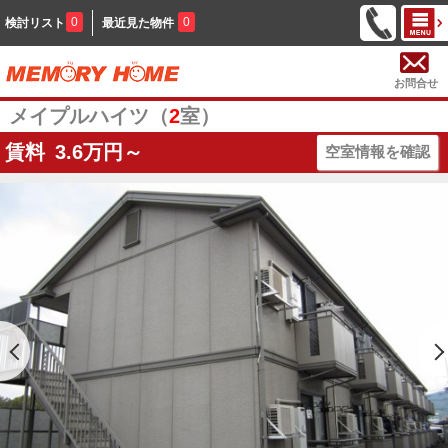
0
0
検討リスト
最近見た物件
お問合せ
メイプルハイツ（
2
室）
賃料
3.6
万円～
空室情報を確認