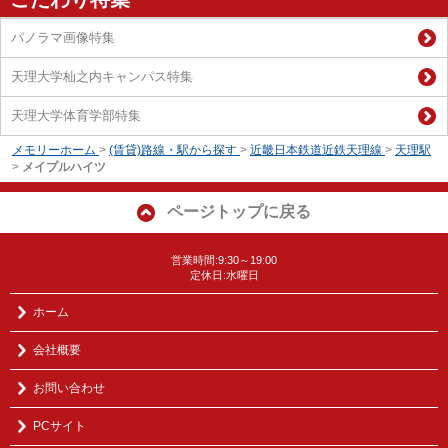
パノラマ画像特集
天理大学杣之内キャンパス特集
天理大学体育学部特集
メモリーホーム
>
(賃貸)路線・駅から探す
>
近畿日本鉄道近鉄天理線
>
天理駅
>
メイプルハイツ
ページトップに戻る
営業時間:9:30～19:00
定休日:水曜日
ホーム
会社概要
お問い合わせ
PCサイト