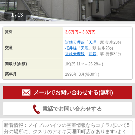
1 / 13
賃料
3.6万円～3.8万円
近鉄天理線
「
天理
」駅 徒歩23分
交通
桜井線
「
天理
」駅 徒歩23分
近鉄天理線
「
前栽
」駅 徒歩32分
間取り(面積)
1K(25.11㎡～25.28㎡)
築年月
1996年 3月(築30年)
メールでお問い合わせする(無料)
電話でお問い合わせする
新着情報：メイプルハイツの空室情報ならコチラ♪歩いて5
分の場所に、クスリのアオキ天理田町店があります♪よく