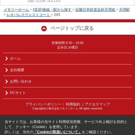
2階 / 1LDK / 43.13㎡
メモリーホーム
>
(賃貸)路線・駅から探す
>
近畿日本鉄道近鉄天理線
>
天理駅
>
レオパレスウェストコート
>
205
ページトップに戻る
営業時間:9:30～19:00
定休日:水曜日
ホーム
会社概要
お問い合わせ
PCサイト
プライバシーポリシー
利用規約
｜アクセスマップ
｜
Copyright(c) 株式会社メモリーホーム All rights reserved.
当サイトでは、お客様の当サイト利用状況把握、サービス向上検討を目的と
して、クッキー（Cookie）を使用しています。
詳しくは、当社の
「Cookieの取扱いについて」
をご確認ください。