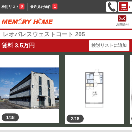
0
1
検討リスト
最近見た物件
お問合せ
レオパレスウェストコート 205
賃料
3.5
万円
検討リストに追加
1/18
2/18