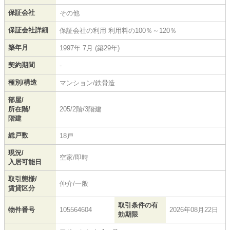
保証会社
その他
保証会社詳細
保証会社の利用 利用料の100％～120％
築年月
1997年 7月 (築29年)
契約期間
-
種別/構造
マンション/鉄骨造
部屋/
所在階/
205/2階/3階建
階建
総戸数
18戸
現況/
空家/即時
入居可能日
取引態様/
仲介/一般
賃貸区分
取引条件の有
物件番号
105564604
2026年08月22日
効期限