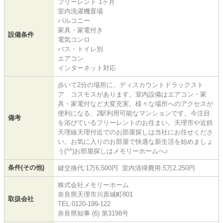
フリーレント 1ヶ月
室内洗濯機置場
バルコニー
家具・家電付き
設備条件
電気コンロ
バス・トイレ別
エアコン
インターネット対応
歩いて2分の場所に、ディスカウントドラックスト
ア コスモスがあります。室内設備はエアコン・家
具・家電付など大変充実。様々な場所へのアクセスが
便利になる、2駅利用可能なマンションです。今注目
備考
を浴びているフリーレントのお住まい。天理市や近鉄
天理線天理付近でのお部屋探しは当社にお任せくださ
い。お気に入りのお部屋で快適な新生活を始めましょ
う(^^)お部屋探しはメモリーホームへ♪
条件(その他)
鍵交換代:1万6,500円 室内清掃費用:5万2,250円
株式会社メモリーホーム
奈良県天理市川原城町801
取扱会社
TEL:0120-199-122
奈良県知事 (6) 第3198号