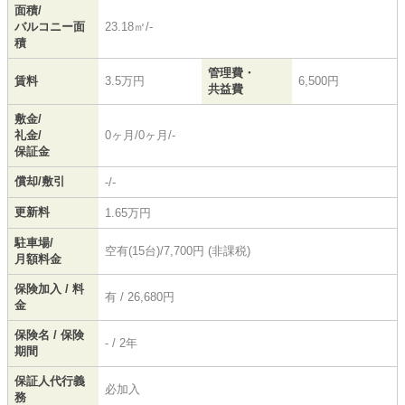
面積/
バルコニー面
23.18㎡/-
積
管理費・
賃料
3.5万円
6,500円
共益費
敷金/
礼金/
0ヶ月/0ヶ月/-
保証金
償却/敷引
-/-
更新料
1.65万円
駐車場/
空有(15台)/7,700円 (非課税)
月額料金
保険加入 / 料
有 / 26,680円
金
保険名 / 保険
- / 2年
期間
保証人代行義
必加入
務