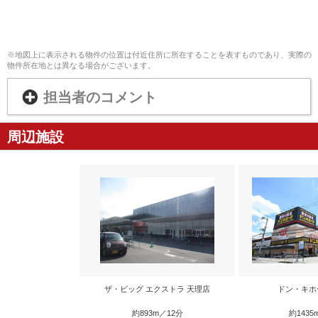
※地図上に表示される物件の位置は付近住所に所在することを表すものであり、実際の
物件所在地とは異なる場合がございます。
担当者のコメント
周辺施設
ザ・ビッグ エクストラ 天理店
ドン・キホ
約893m／12分
約1435