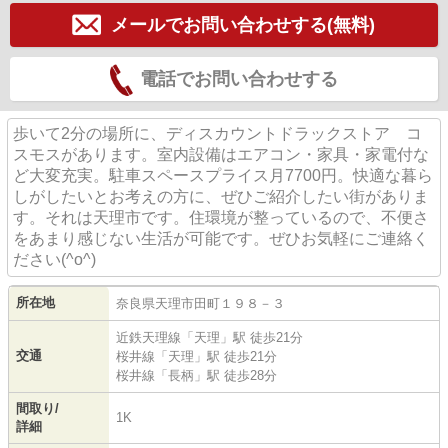
メールでお問い合わせする(無料)
電話でお問い合わせする
歩いて2分の場所に、ディスカウントドラックストア コ
スモスがあります。室内設備はエアコン・家具・家電付な
ど大変充実。駐車スペースプライス月7700円。快適な暮ら
しがしたいとお考えの方に、ぜひご紹介したい街がありま
す。それは天理市です。住環境が整っているので、不便さ
をあまり感じない生活が可能です。ぜひお気軽にご連絡く
ださい(^o^)
所在地
奈良県
天理市
田町
１９８－３
近鉄天理線
「
天理
」駅 徒歩21分
交通
桜井線
「
天理
」駅 徒歩21分
桜井線
「
長柄
」駅 徒歩28分
間取り/
1K
詳細