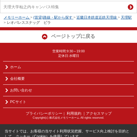
天理大学杣之内キャンパス特集
メモリーホーム
>
(賃貸)路線・駅から探す
>
近畿日本鉄道近鉄天理線
>
天理駅
>
レオパレススナッグ ビラ
ページトップに戻る
営業時間:9:30～19:00
定休日:水曜日
ホーム
会社概要
お問い合わせ
PCサイト
プライバシーポリシー
利用規約
｜アクセスマップ
｜
Copyright(c) 株式会社メモリーホーム All rights reserved.
当サイトでは、お客様の当サイト利用状況把握、サービス向上検討を目的と
して、クッキー（Cookie）を使用しています。