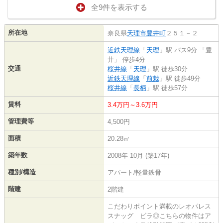
全9件を表示する
所在地
奈良県
天理市
豊井町
２５１－２
近鉄天理線
「
天理
」駅 バス9分 「豊
井」 停歩4分
交通
桜井線
「
天理
」駅 徒歩30分
近鉄天理線
「
前栽
」駅 徒歩49分
桜井線
「
長柄
」駅 徒歩57分
賃料
3.4万円～3.6万円
管理費等
4,500円
面積
20.28㎡
築年数
2008年 10月 (築17年)
種別/構造
アパート/軽量鉄骨
階建
2階建
こだわりポイント満載のレオパレス
スナッグ ビラ◎こちらの物件はア