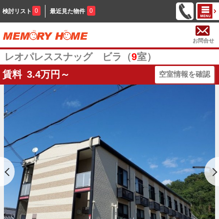
0
0
検討リスト
最近見た物件
お問合せ
レオパレススナッグ ビラ（
9
室）
賃料
3.4
万円～
空室情報を確認