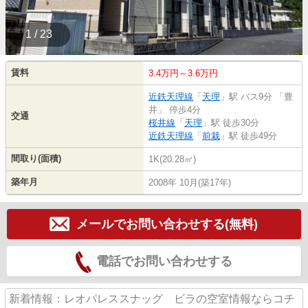
1 / 23
賃料
3.4万円～3.6万円
近鉄天理線
「
天理
」駅 バス9分 「豊
井」 停歩4分
交通
桜井線
「
天理
」駅 徒歩30分
近鉄天理線
「
前栽
」駅 徒歩49分
間取り(面積)
1K(20.28㎡)
築年月
2008年 10月(築17年)
メールでお問い合わせする(無料)
電話でお問い合わせする
新着情報：レオパレススナッグ ビラの空室情報ならコチ