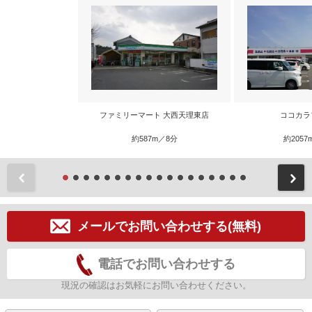
ファミリーマート 大西天理東店
ココカラ
約587m／8分
約2057
前
メールでお問い合わせする(無料)
電話でお問い合わせする
現況の確認はお気軽にお問い合わせください。