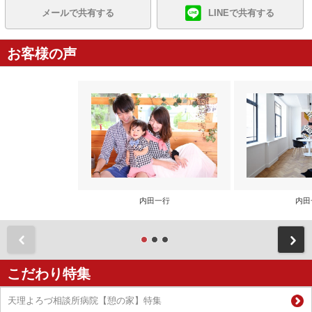
メールで共有する
LINEで共有する
お客様の声
内田一行
内田
前
こだわり特集
天理よろづ相談所病院【憩の家】特集