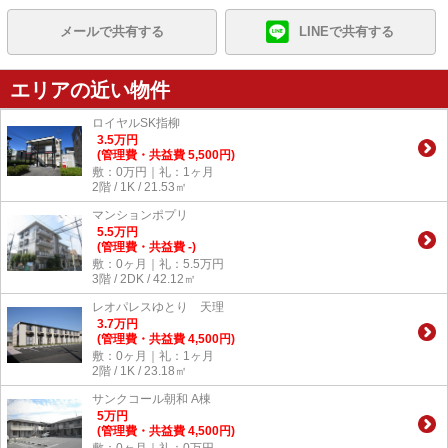
メールで共有する
LINEで共有する
エリアの近い物件
ロイヤルSK指柳
3.5
万
円
(管理費・共益費 5,500円)
敷：0万円｜礼：1ヶ月
2階 / 1K / 21.53㎡
マンションポプリ
5.5
万
円
(管理費・共益費 -)
敷：0ヶ月｜礼：5.5万円
3階 / 2DK / 42.12㎡
レオパレスゆとり 天理
3.7
万
円
(管理費・共益費 4,500円)
敷：0ヶ月｜礼：1ヶ月
2階 / 1K / 23.18㎡
サンクコール朝和 A棟
5
万
円
(管理費・共益費 4,500円)
敷：0ヶ月｜礼：0万円