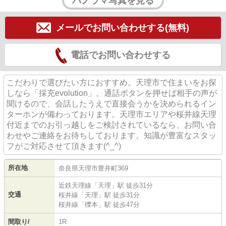
パノラマ写真を見る
メールでお問い合わせする(無料)
電話でお問い合わせする
こだわりで選びたい方におすすめ。天理市で住まいをお探
しなら「採充evolution」。通話ボタンを押せば相手の声が
聞けるので、会話したうえで直接会うかを決められるイン
ターホンが備わっております。天理市エリアや桜井線天理
付近までのお引っ越しをご検討されているなら、お問い合
わせやご連絡をお待ちしております。知識が豊富なスタッ
フがご対応させて頂きます(^_^)
所在地
奈良県
天理市
豊井町
369
近鉄天理線
「
天理
」駅 徒歩31分
交通
桜井線
「
天理
」駅 徒歩31分
桜井線
「
櫟本
」駅 徒歩47分
間取り/
1R