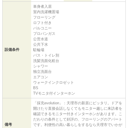
単身者入居
室内洗濯機置場
フローリング
ロフト付き
バルコニー
プロパンガス
公営水道
公共下水
設備条件
駐輪場
バス・トイレ別
洗髪洗面化粧台
シャワー
独立洗面台
エアコン
ウォークインクロゼット
BS
TVモニタ付インターホン
「採充evolution」：天理市の新居にピッタリ。ドアを
開けたり直接会話しなくてもモニター越しに来訪者を
確認できるモニター付きインターホンがあります。こ
だわりの条件として好評の、フローリングのアパート
備考
です。利便性の高い暮らしをするなら天理市でいかが