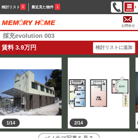
0
1
検討リスト
最近見た物件
お問合せ
採充evolution 003
賃料
3.9
万円
検討リストに追加
1/14
2/14