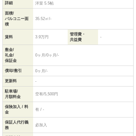
詳細
洋室 5.5帖
面積/
バルコニー面
35.52㎡/-
積
管理費・
賃料
3.9万円
-
共益費
敷金/
礼金/
0ヶ月/0ヶ月/-
保証金
償却/敷引
0ヶ月/-
更新料
-
駐車場/
空有/5,500円
月額料金
保険加入 / 料
有 / -
金
保証人代行義
必加入
務