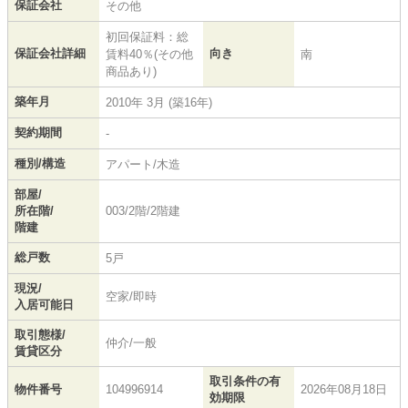
保証会社
その他
初回保証料：総
保証会社詳細
向き
賃料40％(その他
南
商品あり)
築年月
2010年 3月 (築16年)
契約期間
-
種別/構造
アパート/木造
部屋/
所在階/
003/2階/2階建
階建
総戸数
5戸
現況/
空家/即時
入居可能日
取引態様/
仲介/一般
賃貸区分
取引条件の有
物件番号
104996914
2026年08月18日
効期限