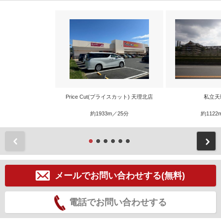
Price Cut(プライスカット) 天理北店
私立天
約1933m／25分
約1122
前
メールでお問い合わせする(無料)
電話でお問い合わせする