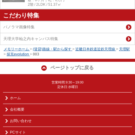
2階 / 2LDK / 51.37㎡
こだわり特集
パノラマ画像特集
天理大学杣之内キャンパス特集
メモリーホーム
>
(賃貸)路線・駅から探す
>
近畿日本鉄道近鉄天理線
>
天理駅
>
採充evolution
>
003
ページトップに戻る
営業時間:9:30～19:00
定休日:水曜日
ホーム
会社概要
お問い合わせ
PCサイト