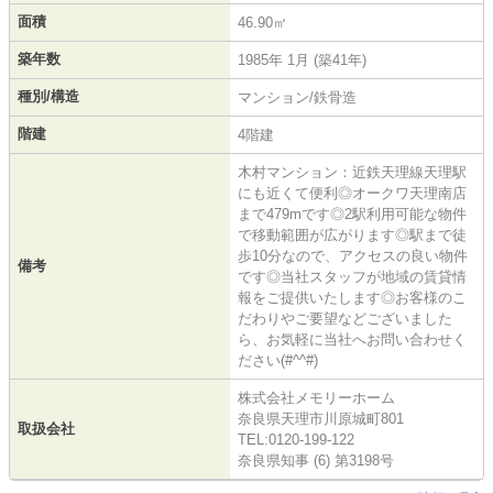
面積
46.90㎡
築年数
1985年 1月 (築41年)
種別/構造
マンション/鉄骨造
階建
4階建
木村マンション：近鉄天理線天理駅
にも近くて便利◎オークワ天理南店
まで479mです◎2駅利用可能な物件
で移動範囲が広がります◎駅まで徒
歩10分なので、アクセスの良い物件
備考
です◎当社スタッフが地域の賃貸情
報をご提供いたします◎お客様のこ
だわりやご要望などございました
ら、お気軽に当社へお問い合わせく
ださい(#^^#)
株式会社メモリーホーム
奈良県天理市川原城町801
取扱会社
TEL:0120-199-122
奈良県知事 (6) 第3198号