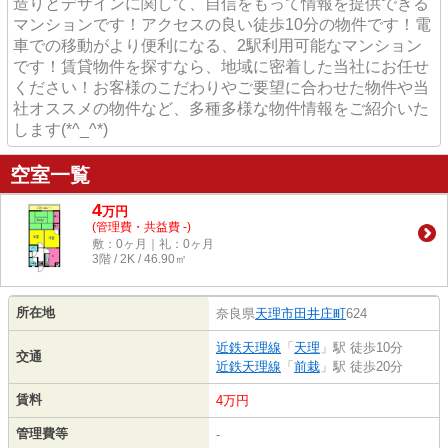
造りとデザインに関して、自信をもって情報を提供できる
マンションです！アクセスの良い徒歩10分の物件です！電
車での移動がより便利になる、2駅利用可能なマンション
です！賃貸物件を探すなら、地域に密着した当社にお任せ
ください！お客様のこだわりやご要望に合わせた物件や当
社オススメの物件など、多種多様な物件情報をご紹介いた
します(*^_^*)
空室一覧
4
万
円
(管理費・共益費 -)
敷：0ヶ月｜礼：0ヶ月
3階 / 2K / 46.90㎡
所在地
奈良県
天理市
田井庄町
624
近鉄天理線
「
天理
」駅 徒歩10分
交通
近鉄天理線
「
前栽
」駅 徒歩20分
賃料
4万円
管理費等
-