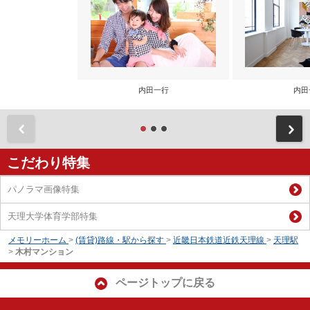
内田一行
内田
前
こだわり特集
パノラマ画像特集
天理大学体育学部特集
メモリーホーム
>
(賃貸)路線・駅から探す
>
近畿日本鉄道近鉄天理線
>
天理駅
>
木村マンション
ページトップに戻る