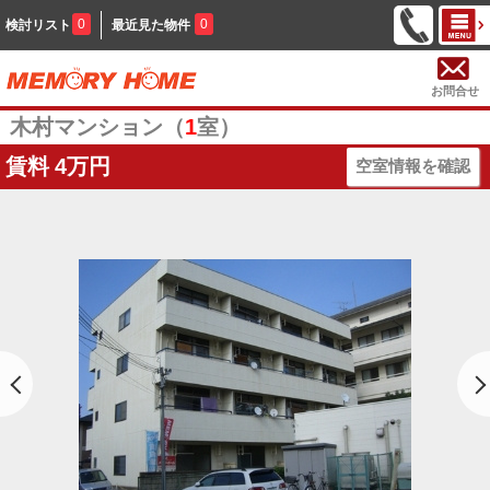
0
0
検討リスト
最近見た物件
お問合せ
木村マンション（
1
室）
賃料
4万円
空室情報を確認