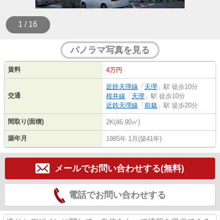
1 / 16
パノラマ写真を見る
賃料
4万円
近鉄天理線
「
天理
」駅 徒歩10分
交通
桜井線
「
天理
」駅 徒歩10分
近鉄天理線
「
前栽
」駅 徒歩20分
間取り(面積)
2K(46.90㎡)
築年月
1985年 1月(築41年)
メールでお問い合わせする(無料)
電話でお問い合わせする