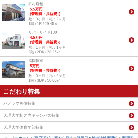
杵村店舗
5.5
万
円
(管理費・共益費 -)
敷：0ヶ月｜礼：2ヶ月
1階 / 1R / 29.45㎡
リバーサイド100
4.5
万
円
(管理費・共益費 -)
敷：1ヶ月｜礼：1ヶ月
2階 / 2DK / 38.25㎡
福岡貸家
5
万
円
(管理費・共益費 -)
敷：0ヶ月｜礼：2ヶ月
1階 / 3DK / 50.00㎡
こだわり特集
パノラマ画像特集
天理大学杣之内キャンパス特集
天理大学体育学部特集
メモリーホーム
>
(賃貸)路線・駅から探す
>
近畿日本鉄道近鉄天理線
>
天理駅