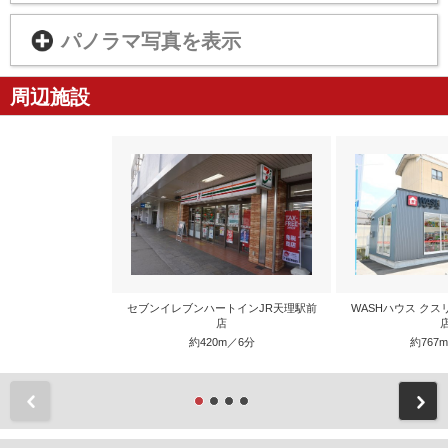
パノラマ写真を表示
周辺施設
セブンイレブンハートインJR天理駅前
WASHハウス ク
店
約420m／6分
約767
前