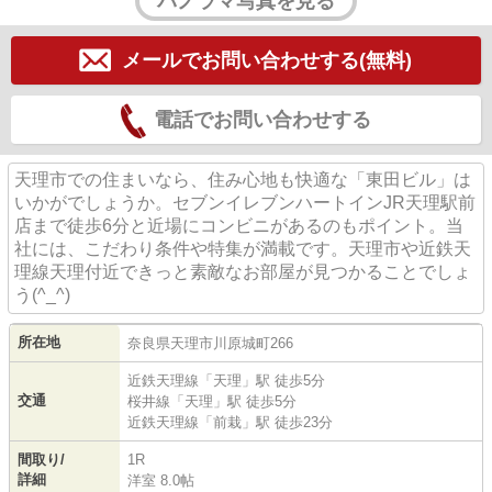
パノラマ写真を見る
メールでお問い合わせする(無料)
電話でお問い合わせする
天理市での住まいなら、住み心地も快適な「東田ビル」は
いかがでしょうか。セブンイレブンハートインJR天理駅前
店まで徒歩6分と近場にコンビニがあるのもポイント。当
社には、こだわり条件や特集が満載です。天理市や近鉄天
理線天理付近できっと素敵なお部屋が見つかることでしょ
う(^_^)
所在地
奈良県
天理市
川原城町
266
近鉄天理線
「
天理
」駅 徒歩5分
交通
桜井線
「
天理
」駅 徒歩5分
近鉄天理線
「
前栽
」駅 徒歩23分
間取り/
1R
詳細
洋室 8.0帖