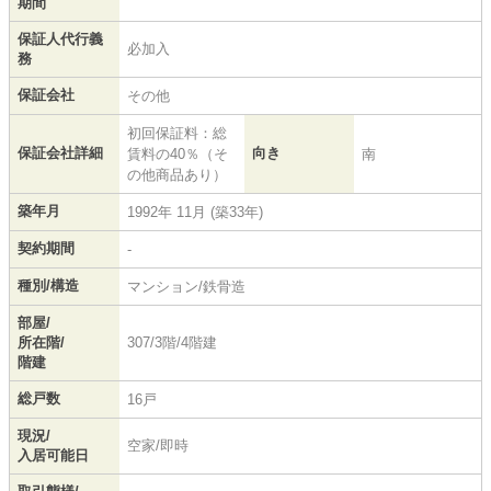
期間
保証人代行義
必加入
務
保証会社
その他
初回保証料：総
保証会社詳細
向き
賃料の40％（そ
南
の他商品あり）
築年月
1992年 11月 (築33年)
契約期間
-
種別/構造
マンション/鉄骨造
部屋/
所在階/
307/3階/4階建
階建
総戸数
16戸
現況/
空家/即時
入居可能日