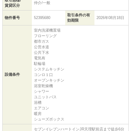
取引態様/
仲介/一般
賃貸区分
取引条件の有
物件番号
52395680
2026年08月18日
効期限
室内洗濯機置場
フローリング
都市ガス
公営水道
公共下水
電気有
駐輪場
システムキッチン
設備条件
コンロ１口
オープンキッチン
浴室乾燥機
シャワー
ユニットバス
浴槽
エアコン
暖房
シューズボックス
セブンイレブンハートインJR天理駅前店まで徒歩6分