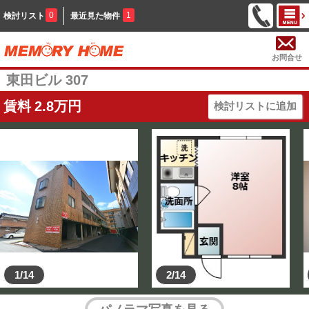
0
1
検討リスト
最近見た物件
お問合せ
東田ビル 307
賃料
2.8
万円
検討リストに追加
1/14
2/14