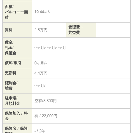
面積/
バルコニー面
19.44㎡/-
積
管理費・
賃料
2.8万円
-
共益費
敷金/
礼金/
0ヶ月/0ヶ月/0ヶ月
保証金
償却/敷引
0ヶ月/-
更新料
4.4万円
権利金/
0ヶ月/-
雑費
駐車場/
空有/8,800円
月額料金
保険加入 / 料
有 / 22,000円
金
保険名 / 保険
- / 2年