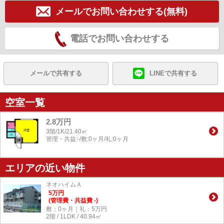
メールでお問い合わせする(無料)
電話でお問い合わせする
メールで共有する
LINEで共有する
空室一覧
2.8万円
3階/1K/21.40㎡
管理・共益:-/敷:0ヶ月/礼:0ヶ月
エリアの近い物件
ネオハイムＡ
5
万
円
(管理費・共益費 -)
敷：0ヶ月｜礼：5万円
2階 / 1LDK / 40.94㎡