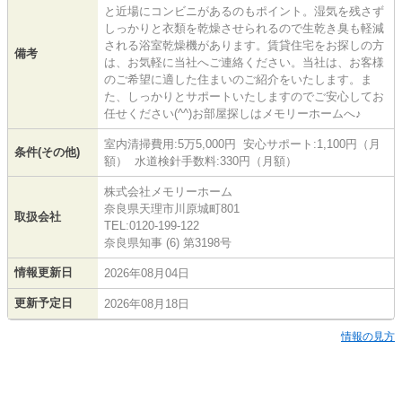
と近場にコンビニがあるのもポイント。湿気を残さず
しっかりと衣類を乾燥させられるので生乾き臭も軽減
される浴室乾燥機があります。賃貸住宅をお探しの方
備考
は、お気軽に当社へご連絡ください。当社は、お客様
のご希望に適した住まいのご紹介をいたします。ま
た、しっかりとサポートいたしますのでご安心してお
任せください(^^)お部屋探しはメモリーホームへ♪
室内清掃費用:5万5,000円 安心サポート:1,100円（月
条件(その他)
額） 水道検針手数料:330円（月額）
株式会社メモリーホーム
奈良県天理市川原城町801
取扱会社
TEL:0120-199-122
奈良県知事 (6) 第3198号
情報更新日
2026年08月04日
更新予定日
2026年08月18日
情報の見方