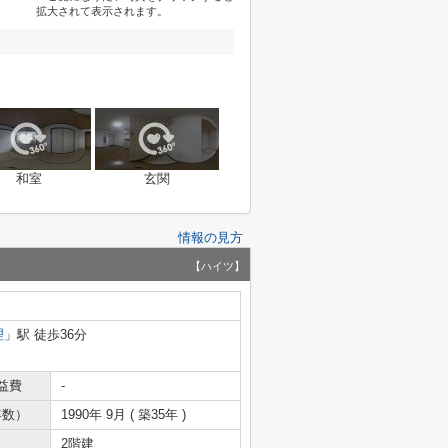
拡大されて表示されます。
和室
玄関
情報の見方
【ハイツ】
理
」駅 徒歩36分
益費
-
年数）
1990年 9月 ( 築35年 )
2階建