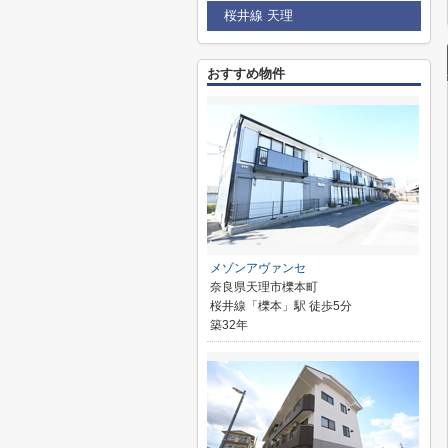
桜井線 天理
おすすめ物件
メゾンアヴァンセ
奈良県天理市櫟本町
桜井線「櫟本」駅 徒歩5分
築32年