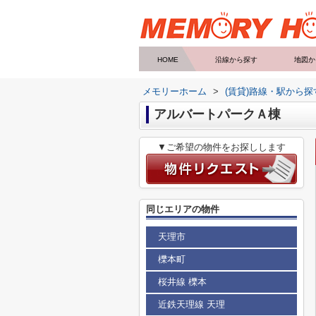
HOME
沿線から探す
地図か
メモリーホーム
>
(賃貸)路線・駅から探
アルバートパークＡ棟
▼ご希望の物件をお探しします
同じエリアの物件
天理市
櫟本町
桜井線 櫟本
近鉄天理線 天理