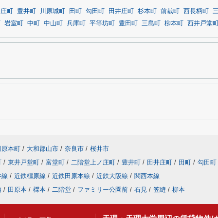
ノ庄町
豊井町
川原城町
田町
勾田町
田井庄町
杉本町
前栽町
西長柄町
町
岩室町
中町
中山町
兵庫町
平等坊町
豊田町
三島町
柳本町
西井戸堂
田原本町
/
大和郡山市
/
奈良市
/
桜井市
町
/
東井戸堂町
/
富堂町
/
二階堂上ノ庄町
/
豊井町
/
田井庄町
/
田町
/
勾田町
井線
/
近鉄橿原線
/
近鉄田原本線
/
近鉄大阪線
/
関西本線
柄
/
田原本
/
櫟本
/
二階堂
/
ファミリー公園前
/
石見
/
笠縫
/
柳本