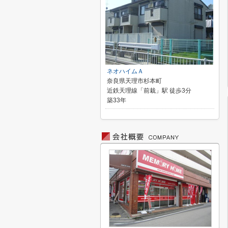
ネオハイムＡ
奈良県天理市杉本町
近鉄天理線「前栽」駅 徒歩3分
築33年