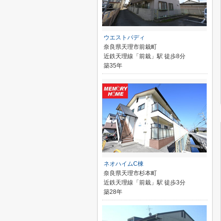
ウエストパディ
奈良県天理市前栽町
近鉄天理線「前栽」駅 徒歩8分
築35年
ネオハイムC棟
奈良県天理市杉本町
近鉄天理線「前栽」駅 徒歩3分
築28年