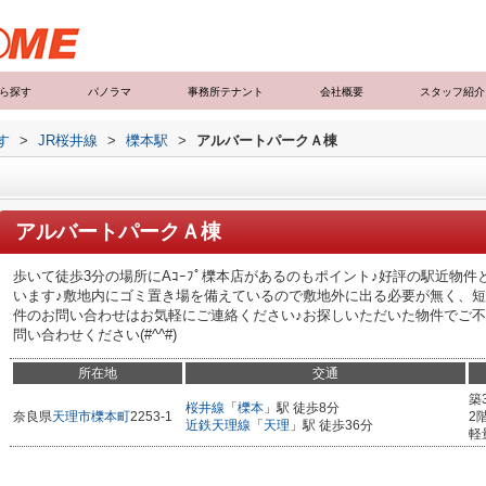
ら探す
パノラマ
事務所テナント
会社概要
スタッフ紹介
す
>
JR桜井線
>
櫟本駅
>
アルバートパークＡ棟
アルバートパークＡ棟
歩いて徒歩3分の場所にAｺｰﾌﾟ櫟本店があるのもポイント♪好評の駅近物
います♪敷地内にゴミ置き場を備えているので敷地外に出る必要が無く、短
件のお問い合わせはお気軽にご連絡ください♪お探しいただいた物件でご
問い合わせください(#^^#)
所在地
交通
築
桜井線
「
櫟本
」駅 徒歩8分
奈良県
天理市
櫟本町
2253-1
2
近鉄天理線
「
天理
」駅 徒歩36分
軽