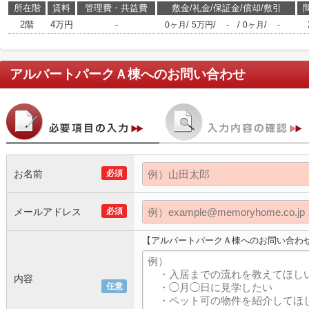
所在階
賃料
管理費・共益費
敷金/礼金/保証金/償却/敷引
2階
4万円
-
/
/
/
/
0ヶ月
5万円
-
0ヶ月
-
アルバートパークＡ棟
へのお問い合わせ
お名前
必須
メールアドレス
必須
【アルバートパークＡ棟へのお問い合わ
内容
任意