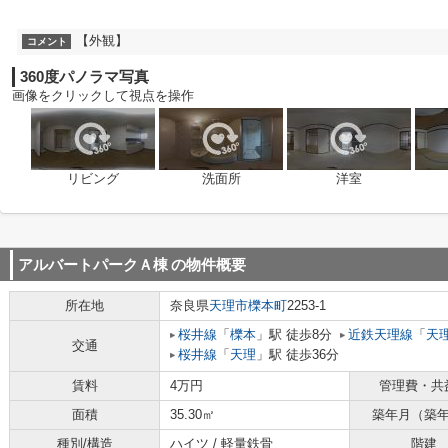
【外観】
コメント
360度パノラマ写真
画像をクリックして視点を操作
リビング
洗面所
洋室
アルバートパークＡ棟
の物件概要
所在地
奈良県
天理市
櫟本町
2253-1
桜井線
「
櫟本
」駅 徒歩8分
近鉄天理線
「
天
交通
桜井線
「
天理
」駅 徒歩36分
賃料
4万円
管理費・共
面積
35.30㎡
築年月（築
種別/構造
ハイツ / 軽量鉄骨
階建