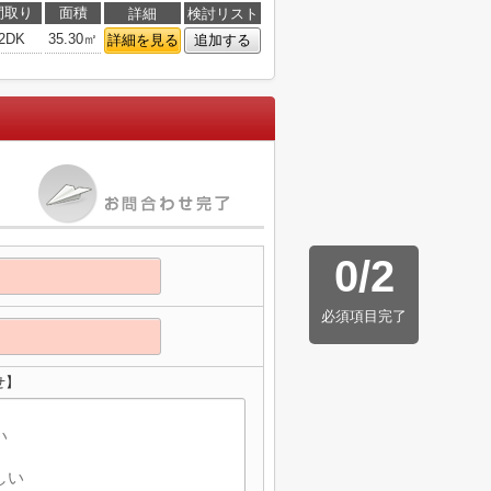
間取り
面積
詳細
検討リスト
2DK
35.30㎡
詳細を見る
追加する
0
/
2
必須項目完了
せ】