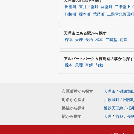
天理市の町名から探す
田部町
東井戸堂町
富堂町
二階堂上
指柳町
櫟本町
荒蒔町
二階堂北菅田
天理市にある駅から探す
櫟本
天理
長柄
柳本
二階堂
前栽
アルバートパークＡ棟周辺の駅から探す
櫟本
天理
帯解
前栽
市区町村から探す
天理市
/
磯城郡
町名から探す
川原城町
/
田部
路線から探す
近鉄天理線
/
桜
駅から探す
天理
/
前栽
/
長