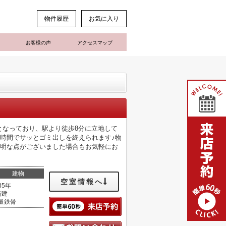
物件履歴
お気に入り
お客様の声
アクセスマップ
件となっており、駅より徒歩8分に立地して
時間でサッとゴミ出しを終えられます♪物
不明な点がございました場合もお気軽にお
建物
空室情報へ
35年
階建
量鉄骨