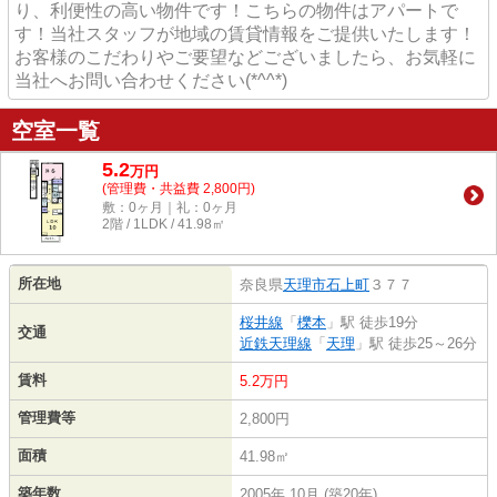
り、利便性の高い物件です！こちらの物件はアパートで
す！当社スタッフが地域の賃貸情報をご提供いたします！
お客様のこだわりやご要望などございましたら、お気軽に
当社へお問い合わせください(*^^*)
空室一覧
5.2
万
円
(管理費・共益費 2,800円)
敷：0ヶ月｜礼：0ヶ月
2階 / 1LDK / 41.98㎡
所在地
奈良県
天理市
石上町
３７７
桜井線
「
櫟本
」駅 徒歩19分
交通
近鉄天理線
「
天理
」駅 徒歩25～26分
賃料
5.2万円
管理費等
2,800円
面積
41.98㎡
築年数
2005年 10月 (築20年)