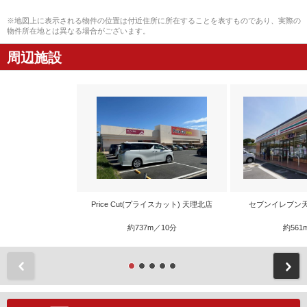
※地図上に表示される物件の位置は付近住所に所在することを表すものであり、実際の
物件所在地とは異なる場合がございます。
周辺施設
Price Cut(プライスカット) 天理北店
セブンイレブン
約737m／10分
約561
前