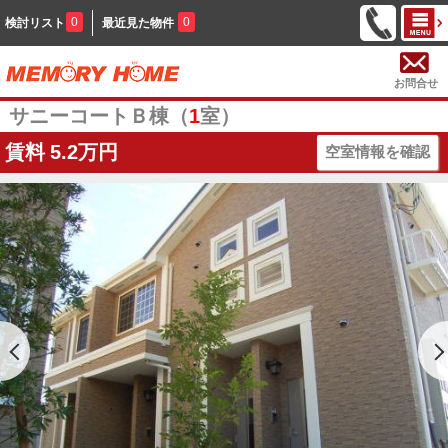
0
0
検討リスト
最近見た物件
お問合せ
サニーコートＢ棟（
1
室）
賃料
5.2万円
空室情報を確認