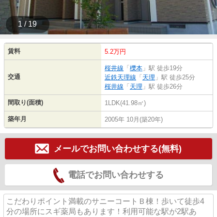
1 / 19
賃料
5.2万円
桜井線
「
櫟本
」駅 徒歩19分
交通
近鉄天理線
「
天理
」駅 徒歩25分
桜井線
「
天理
」駅 徒歩26分
間取り(面積)
1LDK(41.98㎡)
築年月
2005年 10月(築20年)
メールでお問い合わせする(無料)
電話でお問い合わせする
こだわりポイント満載のサニーコートＢ棟！歩いて徒歩4
分の場所にスギ薬局もあります！利用可能な駅が2駅あ