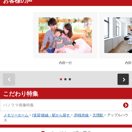
お客様の声
内田一行
内田
前
こだわり特集
パノラマ画像特集
メモリーホーム
>
(賃貸)路線・駅から探す
>
JR桜井線
>
天理駅
>
アップルハウ
ス