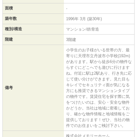
面積
-
築年数
1996年 3月 (築30年)
種別/構造
マンション/鉄骨造
階建
3階建
小学生のお子様がいる世帯の方、最
寄りに天理市立丹波市小学校(192m)
があります。駅から徒歩6分の物件な
らすぐにどこへでも遊びに行けます
ね。付近に駅は2駅あり、行き先に応
じて使い分けができます。見た目も
キレイでセキュリティ面が気になる
備考
方にも推奨できるマンションタイプ
の物件です。賃貸住宅を探す際に気
をつけたいのは、安心・安全な物件
かどうか。当社は地域に密着してお
り、確かな物件情報と地域情報をご
提供しております！ぜひ、当社の物
件でのお住まいをご検討下さい。
株式会社メモリーホーム