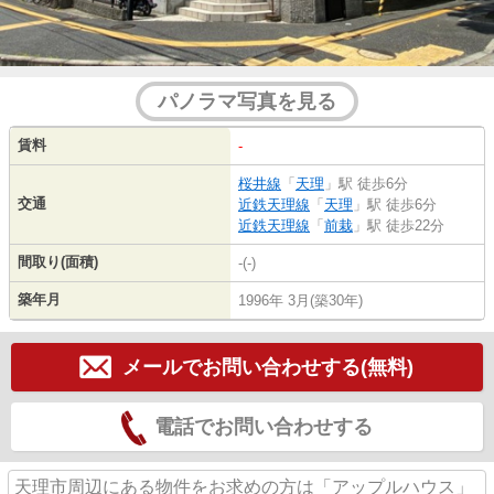
パノラマ写真を見る
賃料
-
桜井線
「
天理
」駅 徒歩6分
交通
近鉄天理線
「
天理
」駅 徒歩6分
近鉄天理線
「
前栽
」駅 徒歩22分
間取り(面積)
-(-)
築年月
1996年 3月(築30年)
メールでお問い合わせする(無料)
電話でお問い合わせする
天理市周辺にある物件をお求めの方は「アップルハウス」