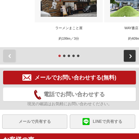
ラーメンまこと屋
WAY書
約199m／3分
約409
前
メールでお問い合わせする(無料)
電話でお問い合わせする
現況の確認はお気軽にお問い合わせください。
メールで共有する
LINEで共有する