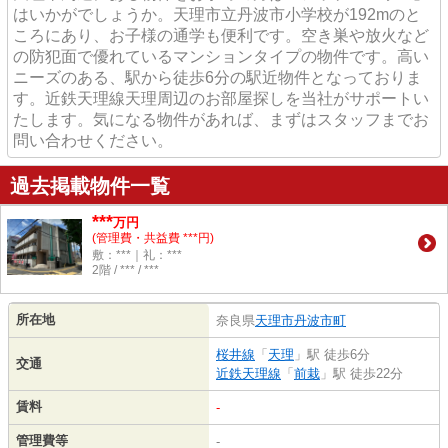
はいかがでしょうか。天理市立丹波市小学校が192mのと
ころにあり、お子様の通学も便利です。空き巣や放火など
の防犯面で優れているマンションタイプの物件です。高い
ニーズのある、駅から徒歩6分の駅近物件となっておりま
す。近鉄天理線天理周辺のお部屋探しを当社がサポートい
たします。気になる物件があれば、まずはスタッフまでお
問い合わせください。
過去掲載物件一覧
***
万円
(管理費・共益費 ***円)
敷：***｜礼：***
2階 / *** / ***
所在地
奈良県
天理市
丹波市町
桜井線
「
天理
」駅 徒歩6分
交通
近鉄天理線
「
前栽
」駅 徒歩22分
賃料
-
管理費等
-