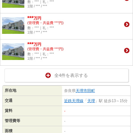
敷：***｜礼：***
1階 / *** / ***
***
万円
(管理費・共益費 ***円)
敷：***｜礼：***
1階 / *** / ***
***
万円
(管理費・共益費 ***円)
敷：***｜礼：***
1階 / *** / ***
全4件を表示する
所在地
奈良県
天理市
田町
交通
近鉄天理線
「
天理
」駅 徒歩13～15分
賃料
-
管理費等
-
面積
-