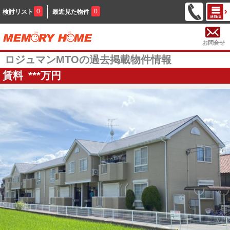
0
0
検討リスト
最近見た物件
お問合せ
ロジュマンMTOの過去掲載物件情報
賃料
***
万円