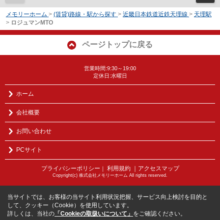
メモリーホーム
>
(賃貸)路線・駅から探す
>
近畿日本鉄道近鉄天理線
>
天理駅
>
ロジュマンMTO
ページトップに戻る
営業時間:9:30～19:00
定休日:水曜日
ホーム
会社概要
お問い合わせ
PCサイト
プライバシーポリシー
利用規約
｜アクセスマップ
｜
Copyright(c) 株式会社メモリーホーム All rights reserved.
当サイトでは、お客様の当サイト利用状況把握、サービス向上検討を目的と
して、クッキー（Cookie）を使用しています。
詳しくは、当社の
「Cookieの取扱いについて」
をご確認ください。