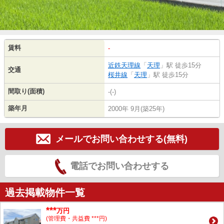
賃料
-
近鉄天理線
「
天理
」駅 徒歩15分
交通
桜井線
「
天理
」駅 徒歩15分
間取り(面積)
-(-)
築年月
2000年 9月(築25年)
メールでお問い合わせする(無料)
電話でお問い合わせする
過去掲載物件一覧
***
万円
(管理費・共益費 ***円)