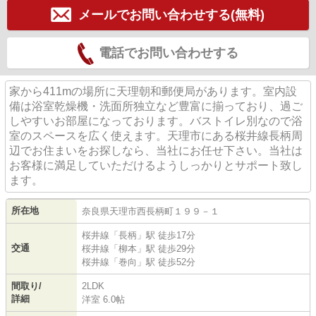
メールでお問い合わせする(無料)
電話でお問い合わせする
家から411mの場所に天理朝和郵便局があります。室内設
備は浴室乾燥機・洗面所独立など豊富に揃っており、過ご
しやすいお部屋になっております。バストイレ別なので浴
室のスペースを広く使えます。天理市にある桜井線長柄周
辺でお住まいをお探しなら、当社にお任せ下さい。当社は
お客様に満足していただけるようしっかりとサポート致し
ます。
所在地
奈良県
天理市
西長柄町
１９９－１
桜井線
「
長柄
」駅 徒歩17分
交通
桜井線
「
柳本
」駅 徒歩29分
桜井線
「
巻向
」駅 徒歩52分
間取り/
2LDK
詳細
洋室 6.0帖