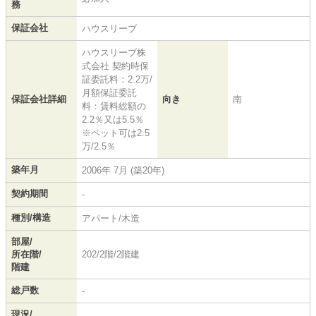
務
保証会社
ハウスリーブ
ハウスリーブ株
式会社 契約時保
証委託料：2.2万/
月額保証委託
保証会社詳細
向き
南
料：賃料総額の
2.2％又は5.5％
※ペット可は2.5
万/2.5％
築年月
2006年 7月 (築20年)
契約期間
-
種別/構造
アパート/木造
部屋/
所在階/
202/2階/2階建
階建
総戸数
-
現況/