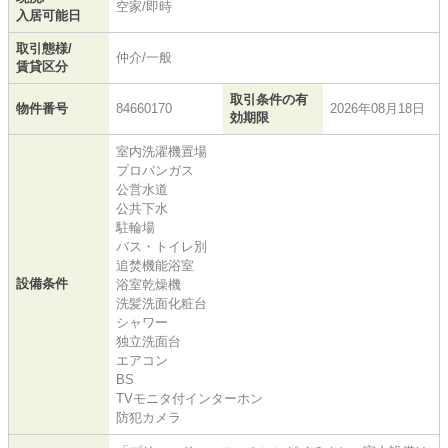
空家/即時
入居可能日
取引態様/
仲介/一般
賃貸区分
取引条件の有
物件番号
84660170
2026年08月18日
効期限
室内洗濯機置場
プロパンガス
公営水道
公共下水
駐輪場
バス・トイレ別
追焚機能浴室
設備条件
浴室乾燥機
洗髪洗面化粧台
シャワー
独立洗面台
エアコン
BS
TVモニタ付インターホン
防犯カメラ