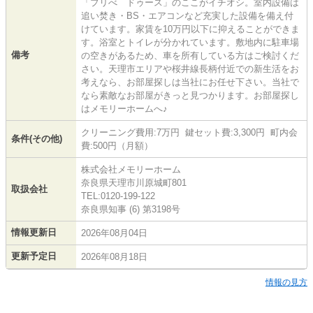
「プリべ ドゥース」のここがイチオシ。室内設備は
追い焚き・BS・エアコンなど充実した設備を備え付
けています。家賃を10万円以下に抑えることができま
す。浴室とトイレが分かれています。敷地内に駐車場
備考
の空きがあるため、車を所有している方はご検討くだ
さい。天理市エリアや桜井線長柄付近での新生活をお
考えなら、お部屋探しは当社にお任せ下さい。当社で
なら素敵なお部屋がきっと見つかります。お部屋探し
はメモリーホームへ♪
クリーニング費用:7万円 鍵セット費:3,300円 町内会
条件(その他)
費:500円（月額）
株式会社メモリーホーム
奈良県天理市川原城町801
取扱会社
TEL:0120-199-122
奈良県知事 (6) 第3198号
情報更新日
2026年08月04日
更新予定日
2026年08月18日
情報の見方