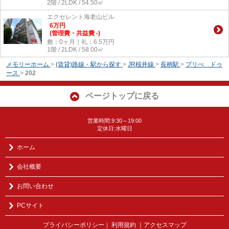
2階 / 2LDK / 54.50㎡
エクセレント海老山ビル
6
万
円
(管理費・共益費 -)
敷：0ヶ月｜礼：6.5万円
1階 / 2LDK / 58.00㎡
メモリーホーム
>
(賃貸)路線・駅から探す
>
JR桜井線
>
長柄駅
>
プリべ ドゥ
ース
>
202
ページトップに戻る
営業時間:9:30～19:00
定休日:水曜日
ホーム
会社概要
お問い合わせ
PCサイト
プライバシーポリシー
利用規約
｜アクセスマップ
｜