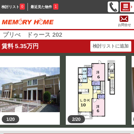
0
1
検討リスト
最近見た物件
お問合せ
プリべ ドゥース 202
賃料
5.35
万円
検討リストに追加
1/20
2/20