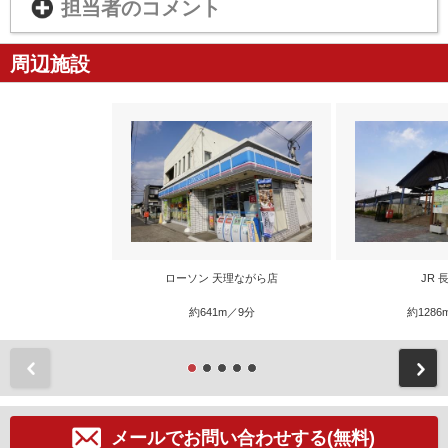
担当者のコメント
周辺施設
ローソン 天理ながら店
JR 
約641m／9分
約1286
前
メールでお問い合わせする(無料)