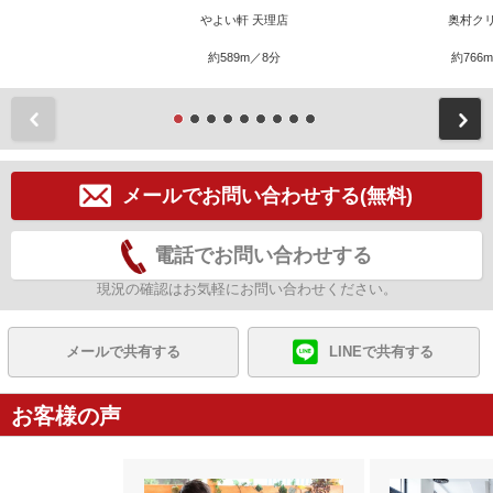
やよい軒 天理店
奥村ク
約589m／8分
約766
前
メールでお問い合わせする(無料)
電話でお問い合わせする
現況の確認はお気軽にお問い合わせください。
メールで共有する
LINEで共有する
お客様の声