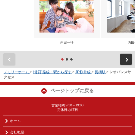
内田一行
内田
前
メモリーホーム
>
(賃貸)路線・駅から探す
>
JR桜井線
>
長柄駅
>
レオパレスサ
クセス
ページトップに戻る
営業時間:9:30～19:00
定休日:水曜日
ホーム
会社概要