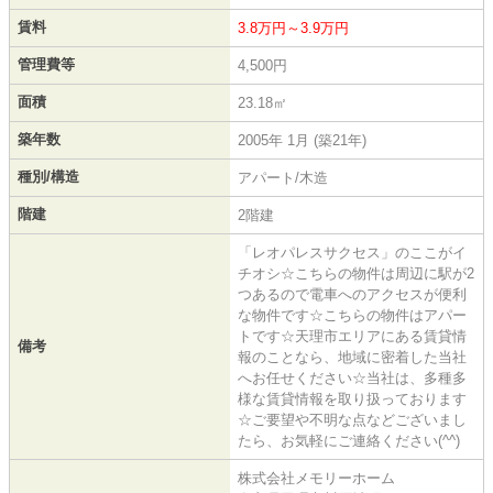
賃料
3.8万円～3.9万円
管理費等
4,500円
面積
23.18㎡
築年数
2005年 1月 (築21年)
種別/構造
アパート/木造
階建
2階建
「レオパレスサクセス」のここがイ
チオシ☆こちらの物件は周辺に駅が2
つあるので電車へのアクセスが便利
な物件です☆こちらの物件はアパー
トです☆天理市エリアにある賃貸情
備考
報のことなら、地域に密着した当社
へお任せください☆当社は、多種多
様な賃貸情報を取り扱っております
☆ご要望や不明な点などございまし
たら、お気軽にご連絡ください(^^)
株式会社メモリーホーム