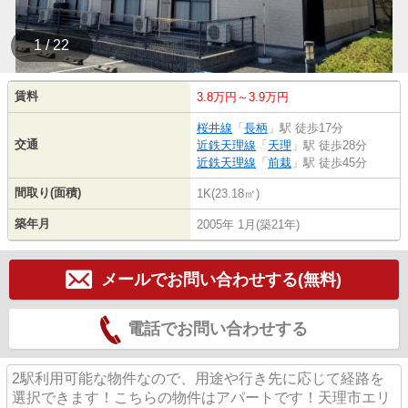
1 / 22
賃料
3.8万円～3.9万円
桜井線
「
長柄
」駅 徒歩17分
交通
近鉄天理線
「
天理
」駅 徒歩28分
近鉄天理線
「
前栽
」駅 徒歩45分
間取り(面積)
1K(23.18㎡)
築年月
2005年 1月(築21年)
メールでお問い合わせする(無料)
電話でお問い合わせする
2駅利用可能な物件なので、用途や行き先に応じて経路を
選択できます！こちらの物件はアパートです！天理市エリ