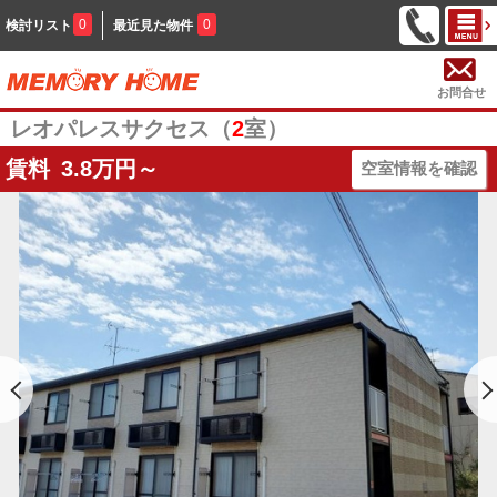
0
0
検討リスト
最近見た物件
お問合せ
レオパレスサクセス（
2
室）
賃料
3.8
万円～
空室情報を確認