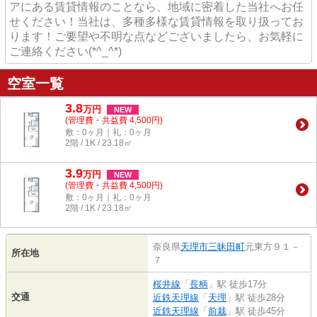
アにある賃貸情報のことなら、地域に密着した当社へお任
せください！当社は、多種多様な賃貸情報を取り扱ってお
ります！ご要望や不明な点などございましたら、お気軽に
ご連絡ください(*^_^*)
空室一覧
3.8
万
円
NEW
(管理費・共益費 4,500円)
敷：0ヶ月｜礼：0ヶ月
2階 / 1K / 23.18㎡
3.9
万
円
NEW
(管理費・共益費 4,500円)
敷：0ヶ月｜礼：0ヶ月
2階 / 1K / 23.18㎡
奈良県
天理市
三昧田町
元東方９１－
所在地
７
桜井線
「
長柄
」駅 徒歩17分
交通
近鉄天理線
「
天理
」駅 徒歩28分
近鉄天理線
「
前栽
」駅 徒歩45分