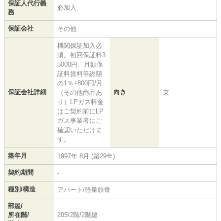
保証人代行義
必加入
務
保証会社
その他
機関保証加入必
須。初回保証料3
5000円、月額保
証料賃料等総額
の1％+800円/月
保証会社詳細
向き
（その他商品あ
東
り）LPガス料金
はご契約前にLP
ガス事業者にご
確認いただけま
す。
築年月
1997年 8月 (築29年)
契約期間
-
種別/構造
アパート/軽量鉄骨
部屋/
所在階/
205/2階/2階建