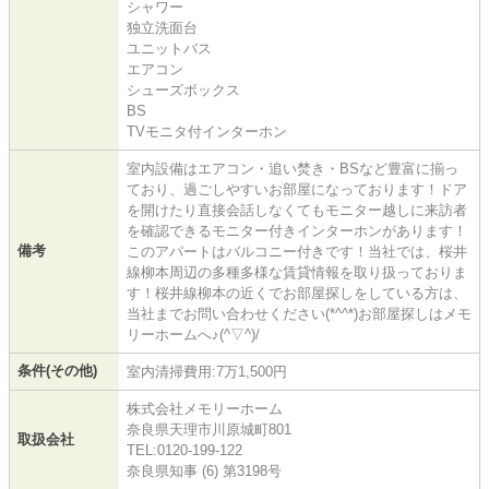
シャワー
独立洗面台
ユニットバス
エアコン
シューズボックス
BS
TVモニタ付インターホン
室内設備はエアコン・追い焚き・BSなど豊富に揃っ
ており、過ごしやすいお部屋になっております！ドア
を開けたり直接会話しなくてもモニター越しに来訪者
を確認できるモニター付きインターホンがあります！
備考
このアパートはバルコニー付きです！当社では、桜井
線柳本周辺の多種多様な賃貸情報を取り扱っておりま
す！桜井線柳本の近くでお部屋探しをしている方は、
当社までお問い合わせください(*^^*)お部屋探しはメモ
リーホームへ♪(^▽^)/
条件(その他)
室内清掃費用:7万1,500円
株式会社メモリーホーム
奈良県天理市川原城町801
取扱会社
TEL:0120-199-122
奈良県知事 (6) 第3198号