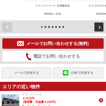
ファミリーマート 天理柳本店
クスリのアオ
約949m／12分
約1044
前
メールでお問い合わせする(無料)
電話でお問い合わせする
メールで共有する
LINEで共有する
エリアの近い物件
グランメゾンＮ
6.75
万
円
(管理費・共益費 4,100円)
敷：0ヶ月｜礼：1ヶ月