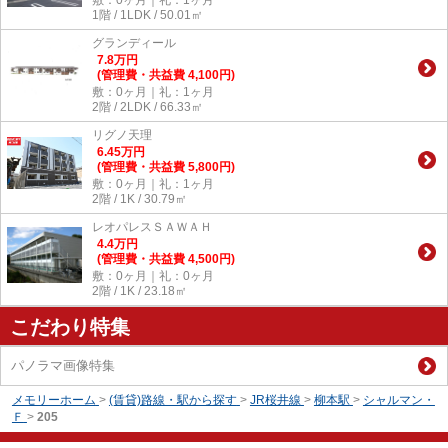
1階 / 1LDK / 50.01㎡
グランディール
7.8
万
円
(管理費・共益費 4,100円)
敷：0ヶ月｜礼：1ヶ月
2階 / 2LDK / 66.33㎡
リグノ天理
6.45
万
円
(管理費・共益費 5,800円)
敷：0ヶ月｜礼：1ヶ月
2階 / 1K / 30.79㎡
レオパレスＳＡＷＡＨ
4.4
万
円
(管理費・共益費 4,500円)
敷：0ヶ月｜礼：0ヶ月
2階 / 1K / 23.18㎡
こだわり特集
パノラマ画像特集
メモリーホーム
>
(賃貸)路線・駅から探す
>
JR桜井線
>
柳本駅
>
シャルマン・
Ｆ
>
205