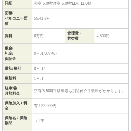
詳細
和室 6.0帖
/
洋室 6.0帖
/
LDK 11.0帖
面積/
バルコニー面
55.41㎡/-
積
管理費・
賃料
6万円
4,500円
共益費
敷金/
礼金/
0ヶ月/0万円/-
保証金
償却/敷引
0ヶ月/-
更新料
1ヶ月
駐車場/
空有/5,500円 駐車場も別途仲介手数料がかかります。
月額料金
保険加入 / 料
有 / 22,000円
金
保険名 / 保険
- / 2年
期間