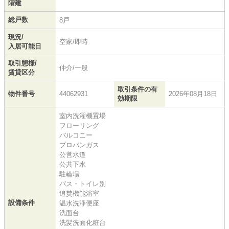
階建
総戸数
8戸
現況/
空家/即時
入居可能日
取引態様/
仲介/一般
賃貸区分
取引条件の有
物件番号
44062931
2026年08月18日
効期限
室内洗濯機置場
フローリング
バルコニー
プロパンガス
公営水道
公共下水
駐輪場
バス・トイレ別
追焚機能浴室
設備条件
温水洗浄便座
洗面台
洗髪洗面化粧台