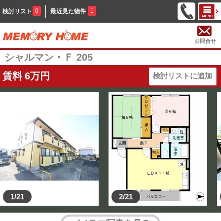
0
1
検討リスト
最近見た物件
お問合せ
シャルマン・Ｆ 205
賃料
6
万円
検討リストに追加
1/21
2/21