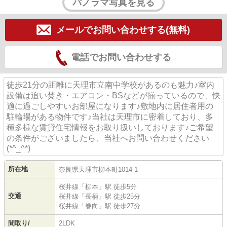
パノラマ写真を見る
メールでお問い合わせする(無料)
電話でお問い合わせする
徒歩21分の距離に天理市立南中学校があるのも魅力♪室内
設備は追い焚き・エアコン・BSなどが揃っているので、快
適に過ごしやすいお部屋になります♪敷地内に居住者用の
駐輪場がある物件です♪当社は天理市に密着しており、多
種多様な賃貸住宅情報をお取り扱いしております♪ご希望
の条件がございましたら、当社へお問い合わせください
(*^_^*)
所在地
奈良県
天理市
柳本町
1014-1
桜井線
「
柳本
」駅 徒歩5分
交通
桜井線
「
長柄
」駅 徒歩25分
桜井線
「
巻向
」駅 徒歩27分
間取り/
2LDK