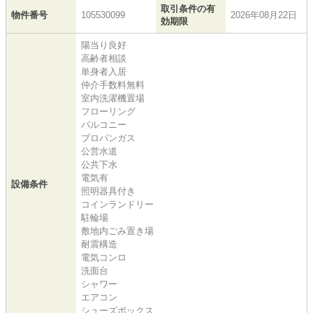
取引条件の有
物件番号
105530099
2026年08月22日
効期限
陽当り良好
高齢者相談
単身者入居
仲介手数料無料
室内洗濯機置場
フローリング
バルコニー
プロパンガス
公営水道
公共下水
電気有
設備条件
照明器具付き
コインランドリー
駐輪場
敷地内ごみ置き場
耐震構造
電気コンロ
洗面台
シャワー
エアコン
シューズボックス