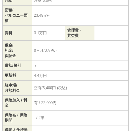
詳細
洋室 8.0帖
面積/
バルコニー面
23.49㎡/-
積
管理費・
賃料
3.1万円
-
共益費
敷金/
礼金/
0ヶ月/0万円/-
保証金
償却/敷引
-/-
更新料
4.4万円
駐車場/
空有/5,400円 (税込)
月額料金
保険加入 / 料
有 / 22,000円
金
保険名 / 保険
- / 2年
期間
保証人代行義