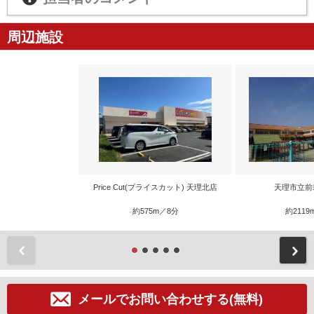
周辺施設
Price Cut(プライスカット) 天理北店
天理市立前
約575m／8分
約2119
前
メールでお問い合わせする(無料)