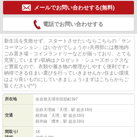
メールでお問い合わせする(無料)
電話でお問い合わせする
新生活を失敗せず、スタートさせたいならこちらの「サン
コーマンション」はいかがでしょうか♪共用部には敷地内
ごみ置き場・コインランドリーなどが揃っており、とても
充実しています♪収納はクロゼット・シューズボックスな
ど豊富なので、衣類や履き物の整理がしやすく便利です♪
納得できる住まい選びを行っていきませんか♪住まい環境
はより良いものにしていきましょう♪まずはこちらからご
覧ください(^^)
所在地
奈良県
天理市
田部町
397
近鉄天理線
「
天理
」駅 徒歩18分
交通
桜井線
「
天理
」駅 徒歩18分
桜井線
「
櫟本
」駅 徒歩18分
間取り/
1K