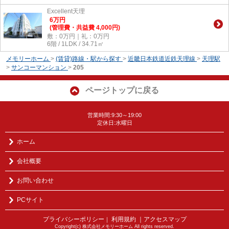
Excellent天理
6
万
円
(管理費・共益費 4,000円)
敷：0万円｜礼：0万円
6階 / 1LDK / 34.71㎡
メモリーホーム
>
(賃貸)路線・駅から探す
>
近畿日本鉄道近鉄天理線
>
天理駅
>
サンコーマンション
>
205
ページトップに戻る
営業時間:9:30～19:00
定休日:水曜日
ホーム
会社概要
お問い合わせ
PCサイト
プライバシーポリシー
利用規約
｜アクセスマップ
｜
Copyright(c) 株式会社メモリーホーム All rights reserved.