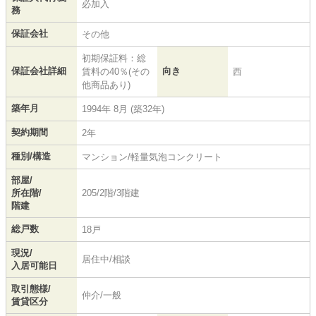
必加入
務
保証会社
その他
初期保証料：総
保証会社詳細
向き
賃料の40％(その
西
他商品あり)
築年月
1994年 8月 (築32年)
契約期間
2年
種別/構造
マンション/軽量気泡コンクリート
部屋/
所在階/
205/2階/3階建
階建
総戸数
18戸
現況/
居住中/相談
入居可能日
取引態様/
仲介/一般
賃貸区分