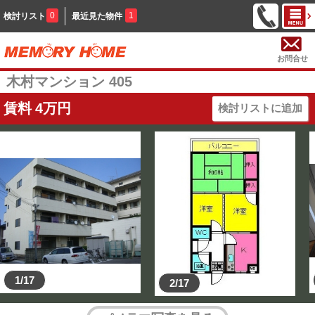
0
1
検討リスト
最近見た物件
お問合せ
木村マンション 405
賃料
4
万円
検討リストに追加
1/17
2/17