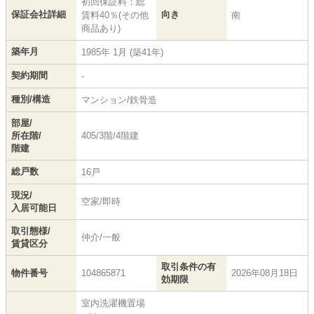
初回保証料：総
保証会社詳細
向き
賃料40％(その他
南
商品あり)
築年月
1985年 1月 (築41年)
契約期間
-
種別/構造
マンション/鉄骨造
部屋/
所在階/
405/3階/4階建
階建
総戸数
16戸
現況/
空家/即時
入居可能日
取引態様/
仲介/一般
賃貸区分
取引条件の有
物件番号
104865871
2026年08月18日
効期限
室内洗濯機置場