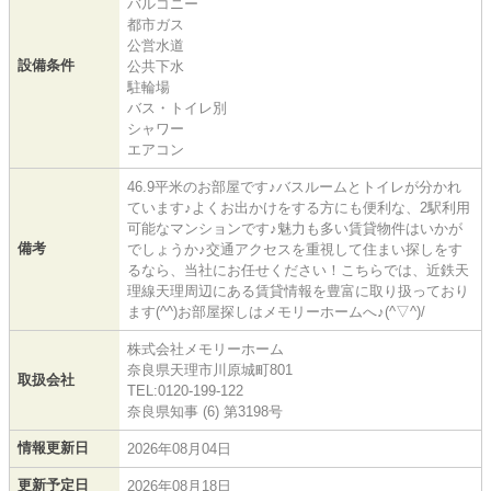
バルコニー
都市ガス
公営水道
設備条件
公共下水
駐輪場
バス・トイレ別
シャワー
エアコン
46.9平米のお部屋です♪バスルームとトイレが分かれ
ています♪よくお出かけをする方にも便利な、2駅利用
可能なマンションです♪魅力も多い賃貸物件はいかが
備考
でしょうか♪交通アクセスを重視して住まい探しをす
るなら、当社にお任せください！こちらでは、近鉄天
理線天理周辺にある賃貸情報を豊富に取り扱っており
ます(^^)お部屋探しはメモリーホームへ♪(^▽^)/
株式会社メモリーホーム
奈良県天理市川原城町801
取扱会社
TEL:0120-199-122
奈良県知事 (6) 第3198号
情報更新日
2026年08月04日
更新予定日
2026年08月18日