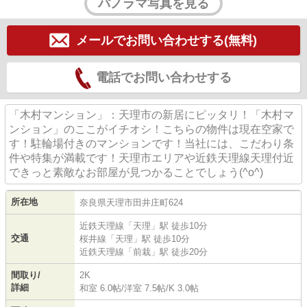
パノラマ写真を見る
メールでお問い合わせする(無料)
電話でお問い合わせする
「木村マンション」：天理市の新居にピッタリ！「木村マ
ンション」のここがイチオシ！こちらの物件は現在空家で
す！駐輪場付きのマンションです！当社には、こだわり条
件や特集が満載です！天理市エリアや近鉄天理線天理付近
できっと素敵なお部屋が見つかることでしょう(^o^)
所在地
奈良県
天理市
田井庄町
624
近鉄天理線
「
天理
」駅 徒歩10分
交通
桜井線
「
天理
」駅 徒歩10分
近鉄天理線
「
前栽
」駅 徒歩20分
間取り/
2K
詳細
和室 6.0帖
/
洋室 7.5帖
/
K 3.0帖