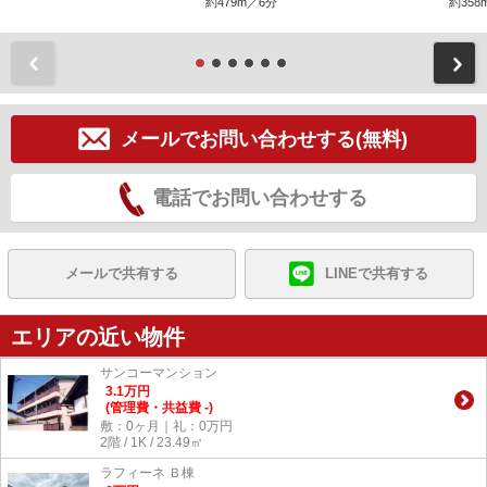
約479m／6分
約358
前
メールでお問い合わせする(無料)
電話でお問い合わせする
メールで共有する
LINEで共有する
エリアの近い物件
サンコーマンション
3.1
万
円
(管理費・共益費 -)
敷：0ヶ月｜礼：0万円
2階 / 1K / 23.49㎡
ラフィーネ Ｂ棟