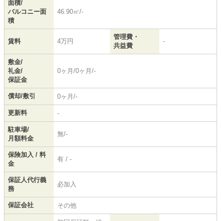
面積/
バルコニー面
46.90㎡/-
積
管理費・
賃料
4万円
-
共益費
敷金/
礼金/
0ヶ月/0ヶ月/-
保証金
償却/敷引
0ヶ月/-
更新料
-
駐車場/
無/-
月額料金
保険加入 / 料
有 / -
金
保証人代行義
必加入
務
保証会社
その他