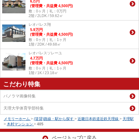
6
万
円
(管理費・共益費 4,500円)
敷：0ヶ月｜礼：0万円
2階 / 2LDK / 59.62㎡
レオパレス翔
5.9
万
円
(管理費・共益費 4,500円)
敷：0ヶ月｜礼：1ヶ月
1階 / 2DK / 49.68㎡
レオパレスソレーユ
4.7
万
円
(管理費・共益費 4,500円)
敷：0ヶ月｜礼：1ヶ月
1階 / 1K / 23.18㎡
こだわり特集
パノラマ画像特集
天理大学体育学部特集
メモリーホーム
>
(賃貸)路線・駅から探す
>
近畿日本鉄道近鉄天理線
>
天理駅
>
木村マンション
>
405
ページトップに戻る