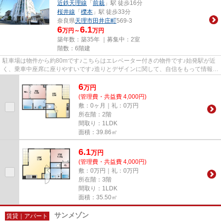
近鉄天理線
「
前栽
」駅 徒歩16分
桜井線
「
櫟本
」駅 徒歩33分
奈良県
天理市
田井庄町
569-3
6
6.1
万円～
万円
築年数：築35年 ｜募集中：
2室
階数：6階建
駐車場は物件から約80mです♪こちらはエレベーター付きの物件です♪始発駅が近
く、乗車中座席に座りやすいです♪造りとデザインに関して、自信をもって情報を
提供できるマンションです♪天...
6
万
円
(管理費・共益費 4,000円)
敷：0ヶ月｜礼：0万円
所在階：2階
間取り：1LDK
面積：39.86㎡
6.1
万
円
(管理費・共益費 4,000円)
敷：0万円｜礼：0万円
所在階：3階
間取り：1LDK
面積：35.50㎡
サンメゾン
賃貸｜アパート