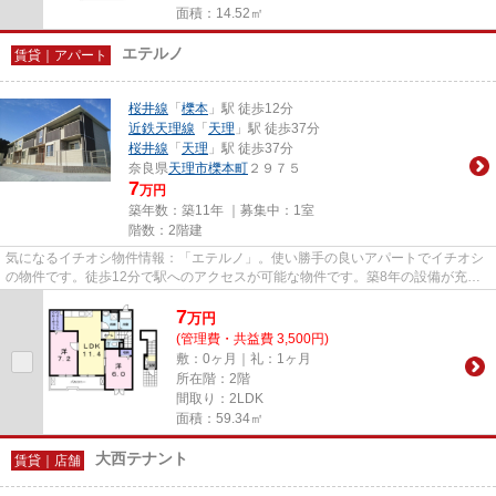
面積：14.52㎡
エテルノ
賃貸｜アパート
桜井線
「
櫟本
」駅 徒歩12分
近鉄天理線
「
天理
」駅 徒歩37分
桜井線
「
天理
」駅 徒歩37分
奈良県
天理市
櫟本町
２９７５
7
万円
築年数：築11年 ｜募集中：
1室
階数：2階建
気になるイチオシ物件情報：「エテルノ」。使い勝手の良いアパートでイチオシ
の物件です。徒歩12分で駅へのアクセスが可能な物件です。築8年の設備が充実
した物件となっています。お客...
7
万
円
(管理費・共益費 3,500円)
敷：0ヶ月｜礼：1ヶ月
所在階：2階
間取り：2LDK
面積：59.34㎡
大西テナント
賃貸｜店舗