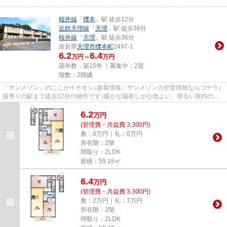
桜井線
「
櫟本
」駅 徒歩12分
近鉄天理線
「
天理
」駅 徒歩36分
桜井線
「
天理
」駅 徒歩36分
奈良県
天理市
櫟本町
2497-1
6.2
6.4
万円～
万円
築年数：築15年 ｜募集中：
2室
階数：2階建
「サンメゾン」のここがイチオシ♪新着情報：サンメゾンの空室情報ならコチラ♪
最寄りの駅まで徒歩12分の物件です♪暖かな陽射しが心地よい、明るい室内の物
件です♪天理市にある賃貸情報...
6.2
万
円
(管理費・共益費 3,300円)
敷：0万円｜礼：0万円
所在階：2階
間取り：2LDK
面積：59.16㎡
6.4
万
円
(管理費・共益費 3,300円)
敷：2万円｜礼：7万円
所在階：2階
間取り：2LDK