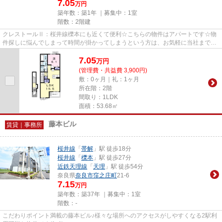
7.05
万円
築年数：築1年 ｜募集中：
1室
階数：2階建
クレストールⅡ：桜井線櫟本にも近くて便利☆こちらの物件はアパートです☆物
件探しに悩んでしまって時間が掛かってしまうという方は、お気軽に当社までお
問い合わせください☆スタッフが...
7.05
万
円
(管理費・共益費 3,900円)
敷：0ヶ月｜礼：1ヶ月
所在階：2階
間取り：1LDK
面積：53.68㎡
藤本ビル
賃貸｜事務所
桜井線
「
帯解
」駅 徒歩18分
桜井線
「
櫟本
」駅 徒歩27分
近鉄天理線
「
天理
」駅 徒歩54分
奈良県
奈良市
窪之庄町
21-6
7.15
万円
築年数：築37年 ｜募集中：
1室
階数：-
こだわりポイント満載の藤本ビル♪様々な場所へのアクセスがしやすくなる2駅利