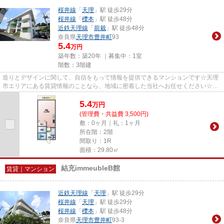
桜井線
「
天理
」駅 徒歩29分
桜井線
「
櫟本
」駅 徒歩48分
近鉄天理線
「
前栽
」駅 徒歩48分
奈良県
天理市
豊井町
93
5.4
万円
築年数：築20年 ｜募集中：
1室
階数：3階建
造りとデザインに関して、自信をもって情報を提供できるマンションです☆天理
市エリアにある賃貸情報のことなら、地域に密着した当社へお任せください☆当
社は、多種多様な賃貸情報を取...
5.4
万
円
(管理費・共益費 3,500円)
敷：0ヶ月｜礼：1ヶ月
所在階：2階
間取り：1R
面積：29.80㎡
結充immeubleB館
賃貸｜マンション
近鉄天理線
「
天理
」駅 徒歩29分
桜井線
「
天理
」駅 徒歩29分
桜井線
「
櫟本
」駅 徒歩48分
奈良県
天理市
豊井町
93-3