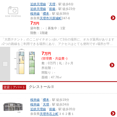
近鉄天理線
「
天理
」駅 徒歩6分
近鉄天理線
「
前栽
」駅 徒歩23分
桜井線
「
櫟本
」駅 徒歩38分
奈良県
天理市
川原城町
247-6
7
万円
築年数：- ｜募集中：
1室
階数：1階建
「大西テナント」のここがイチオシ♪歩いて3分の場所に、オカダ薬局があります
♪2つの路線をご利用できる場所にあり、アクセスはとても便利です♪場所が平坦
なのは、ランニングをする上で...
7
万
円
(管理費・共益費 -)
敷：0万円｜礼：2ヶ月
所在階：-
間取り：-
面積：47.76㎡
クレストールⅡ
賃貸｜アパート
桜井線
「
櫟本
」駅 徒歩19分
桜井線
「
天理
」駅 徒歩24分
近鉄天理線
「
前栽
」駅 徒歩35分
奈良県
天理市
石上町
３６２番１