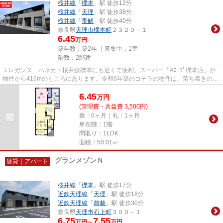
桜井線
「
櫟本
」駅 徒歩12分
桜井線
「
天理
」駅 徒歩38分
桜井線
「
帯解
」駅 徒歩40分
奈良県
天理市
櫟本町
２３２９－１
6.45
万円
築年数：築2年 ｜募集中：
1室
階数：2階建
エレガンス ハネカ：桜井線櫟本にも近くて便利。スーパー「Aｺｰﾌﾟ櫟本店」が
物件から416mのところにあります。令和6年築のコチラの物件は、落ち着きのあ
る室内が魅力的です。あると使...
6.45
万
円
(管理費・共益費 3,500円)
敷：0ヶ月｜礼：1ヶ月
所在階：1階
間取り：1LDK
面積：50.01㎡
グランメゾンＮ
賃貸｜アパート
桜井線
「
櫟本
」駅 徒歩17分
近鉄天理線
「
天理
」駅 徒歩18分
近鉄天理線
「
前栽
」駅 徒歩30分
奈良県
天理市
石上町
３００－１
6.75
7.55
万円～
万円