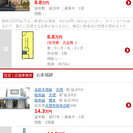
8.8
万円
築年数：築29年 ｜募集中：
1室
階数：-
賃料10万円以下をご希望のお客様、ぜひお問い合わせください。カウンターがあ
るので、新たに設置する必要がありません。幅広い飲食店の営業を望めるスナッ
ク・バー向けのおすすめ賃貸...
8.8
万
円
(管理費・共益費 -)
敷：0ヶ月｜礼：2ヶ月
所在階：1階
間取り：-
面積：49.58㎡
お多福跡
賃貸｜店舗事務所
近鉄天理線
「
天理
」駅 徒歩5分
桜井線
「
天理
」駅 徒歩4分
桜井線
「
櫟本
」駅 徒歩36分
奈良県
天理市
田井庄町
599
14.3
万円
築年数：築57年 ｜募集中：
1室
階数：1階建