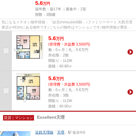
5.6
万円
築年数：築17年 ｜募集中：
2室
階数：3階建
気になるイチオシ物件情報：「結充immeubleB館」♪ファミリーマート 大西天理
東店が463mにある物件です♪こちらの物件はマンションです♪物件情報が豊富な
当社には、経験豊かなスタッフが...
5.6
万
円
(管理費・共益費 3,500円)
敷：0ヶ月｜礼：5.6万円
所在階：2階
間取り：1LDK
面積：40.80㎡
5.6
万
円
(管理費・共益費 3,500円)
敷：0ヶ月｜礼：5.6万円
所在階：3階
間取り：1LDK
面積：40.00㎡
Excellent天理
賃貸｜マンション
近鉄天理線
「
天理
」駅 徒歩4分