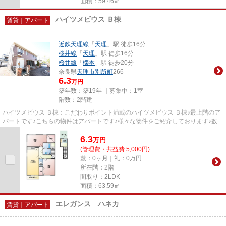
面積：59.46㎡
ハイツメビウス Ｂ棟
賃貸｜アパート
近鉄天理線
「
天理
」駅 徒歩16分
桜井線
「
天理
」駅 徒歩16分
桜井線
「
櫟本
」駅 徒歩20分
奈良県
天理市
別所町
266
6.3
万円
築年数：築19年 ｜募集中：
1室
階数：2階建
ハイツメビウス Ｂ棟：こだわりポイント満載のハイツメビウス Ｂ棟♪最上階のア
パートです♪こちらの物件はアパートです♪様々な物件をご紹介しております♪数多
くの物件の中から、お客様...
6.3
万
円
(管理費・共益費 5,000円)
敷：0ヶ月｜礼：0万円
所在階：2階
間取り：2LDK
面積：63.59㎡
エレガンス ハネカ
賃貸｜アパート