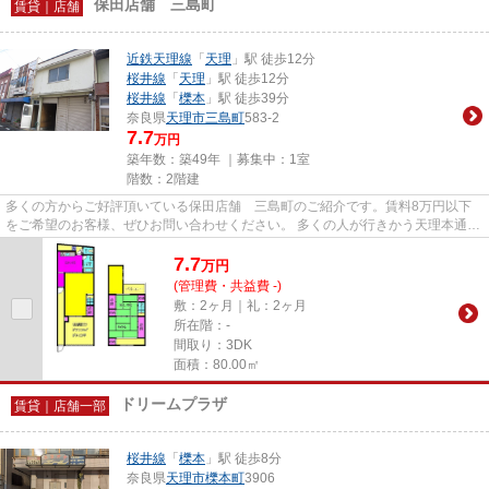
保田店舗 三島町
賃貸｜店舗
近鉄天理線
「
天理
」駅 徒歩12分
桜井線
「
天理
」駅 徒歩12分
桜井線
「
櫟本
」駅 徒歩39分
奈良県
天理市
三島町
583-2
7.7
万円
築年数：築49年 ｜募集中：
1室
階数：2階建
多くの方からご好評頂いている保田店舗 三島町のご紹介です。賃料8万円以下
をご希望のお客様、ぜひお問い合わせください。 多くの人が行きかう天理本通商
店街にも30ｍでアクセス可能。
7.7
万
円
(管理費・共益費 -)
敷：2ヶ月｜礼：2ヶ月
所在階：-
間取り：3DK
面積：80.00㎡
ドリームプラザ
賃貸｜店舗一部
桜井線
「
櫟本
」駅 徒歩8分
奈良県
天理市
櫟本町
3906