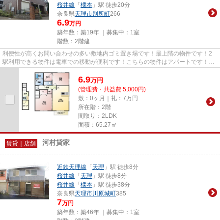
桜井線
「
櫟本
」駅 徒歩20分
奈良県
天理市
別所町
266
6.9
万円
築年数：築19年 ｜募集中：
1室
階数：2階建
利便性が高くお問い合わせの多い敷地内ゴミ置き場です！最上階の物件です！2
駅利用できる物件は電車での移動が便利です！こちらの物件はアパートです！賃
貸物件のことなら、豊富な物件...
6.9
万
円
(管理費・共益費 5,000円)
敷：0ヶ月｜礼：7万円
所在階：2階
間取り：2LDK
面積：65.27㎡
河村貸家
賃貸｜店舗
近鉄天理線
「
天理
」駅 徒歩8分
桜井線
「
天理
」駅 徒歩8分
桜井線
「
櫟本
」駅 徒歩38分
奈良県
天理市
川原城町
385
7
万円
築年数：築46年 ｜募集中：
1室