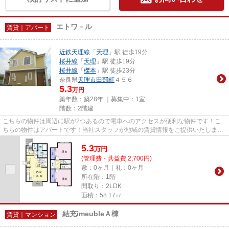
エトワ－ル
賃貸｜アパート
近鉄天理線
「
天理
」駅 徒歩19分
桜井線
「
天理
」駅 徒歩19分
桜井線
「
櫟本
」駅 徒歩23分
奈良県
天理市
田部町
４５６
5.3
万円
築年数：築28年 ｜募集中：
1室
階数：2階建
こちらの物件は周辺に駅が2つあるので電車へのアクセスが便利な物件です！こ
ちらの物件はアパートです！当社スタッフが地域の賃貸情報をご提供いたしま
す！お客様のこだわりやご要望な...
5.3
万
円
(管理費・共益費 2,700円)
敷：0ヶ月｜礼：0ヶ月
所在階：1階
間取り：2LDK
面積：58.17㎡
結充imeubleＡ棟
賃貸｜マンション