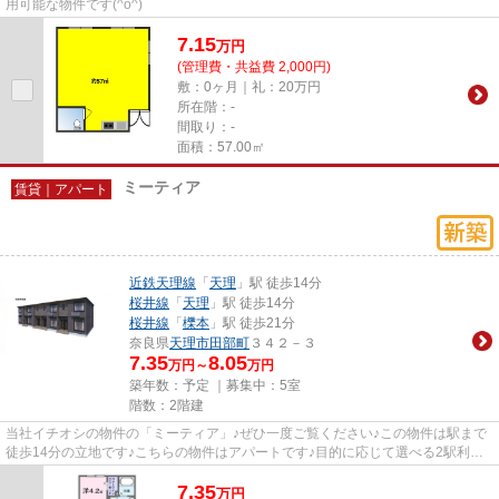
用可能な物件です(^o^)
7.15
万
円
(管理費・共益費 2,000円)
敷：0ヶ月｜礼：20万円
所在階：-
間取り：-
面積：57.00㎡
ミーティア
賃貸｜アパート
近鉄天理線
「
天理
」駅 徒歩14分
桜井線
「
天理
」駅 徒歩14分
桜井線
「
櫟本
」駅 徒歩21分
奈良県
天理市
田部町
３４２－３
7.35
8.05
万円～
万円
築年数：予定 ｜募集中：
5室
階数：2階建
当社イチオシの物件の「ミーティア」♪ぜひ一度ご覧ください♪この物件は駅まで
徒歩14分の立地です♪こちらの物件はアパートです♪目的に応じて選べる2駅利用
可能なアパートです♪物件のお...
7.35
万
円