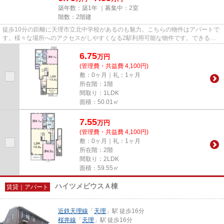
築年数：築1年 ｜募集中：
2室
階数：2階建
徒歩10分の距離に天理市立北中学校があるのも魅力。こちらの物件はアパートで
す。様々な場所へのアクセスがしやすくなる2駅利用可能な物件です。できるだ
け早めに不動産情報を集めたい...
6.75
万
円
(管理費・共益費 4,100円)
敷：0ヶ月｜礼：1ヶ月
所在階：1階
間取り：1LDK
面積：50.01㎡
7.55
万
円
(管理費・共益費 4,100円)
敷：0ヶ月｜礼：1ヶ月
所在階：2階
間取り：2LDK
面積：59.55㎡
ハイツメビウスＡ棟
賃貸｜アパート
近鉄天理線
「
天理
」駅 徒歩16分
桜井線
「
天理
」駅 徒歩16分