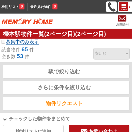
0
0
検討リスト
最近見た物件
お問合せ
櫟本駅物件一覧(2ページ目)(2ページ目)
募集中のみ表示
65
該当物件
件
53
空き数
件
駅で絞り込む
さらに条件を絞り込む
物件リクエスト
チェックした物件をまとめて
検討リストに追加
お問い合わせ