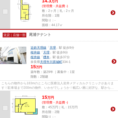
14.3
万
円
(管理費・共益費 -)
敷：2ヶ月｜礼：2ヶ月
所在階：1階
間取り：-
面積：44.17㎡
尾浦テナント
賃貸｜店舗一部
近鉄天理線
「
天理
」駅 徒歩9分
桜井線
「
天理
」駅 徒歩9分
桜井線
「
櫟本
」駅 徒歩37分
奈良県
天理市
川原城町
334-1
15
万円
築年数：築29年 ｜募集中：
1室
階数：2階建
こちらの物件から183mのところに医療法人岩井メディカルクリニックがありま
す！駐車場まで200mの物件、いかがでしょうか！幅広い層に好評な、駅から徒
歩9分に立地する物件です！2駅利...
15
万
円
(管理費・共益費 -)
敷：45万円｜礼：15万円
所在階：2階
間取り：-