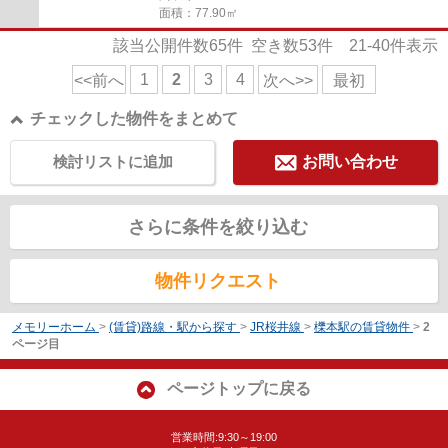
面積：77.90㎡
該当公開件数
65
件 空き数
53
件
21-40
件表示
1
2
3
4
<<前へ
次へ>>
最初
チェックした物件をまとめて
検討リストに追加
お問い合わせ
さらに条件を絞り込む
物件リクエスト
メモリーホーム
>
(賃貸)路線・駅から探す
>
JR桜井線
>
櫟本駅の賃貸物件
>
2
ページ目
ページトップに戻る
営業時間:9:30～19:00