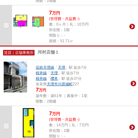
階数：2階建
7
万
円
(管理費・共益費 -)
敷：0ヶ月｜礼：10万円
所在階：1階
間取り：-
面積：51.71㎡
河村店舗１
賃貸｜店舗事務所
近鉄天理線
「
天理
」駅 徒歩7分
桜井線
「
天理
」駅 徒歩7分
桜井線
「
櫟本
」駅 徒歩37分
奈良県
天理市
川原城町
227
7
万円
築年数：築61年 ｜募集中：
1室
階数：2階建
7
万
円
(管理費・共益費 -)
敷：14万円｜礼：7万円
所在階：1階
間取り：-