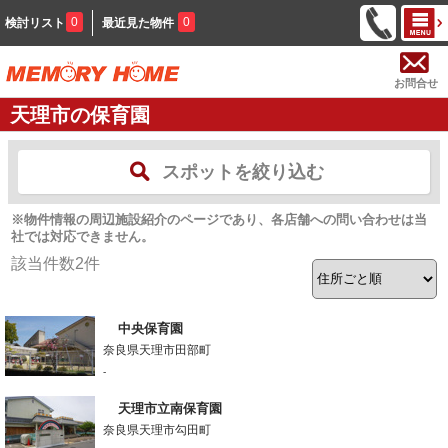
0
0
検討リスト
最近見た物件
お問合せ
天理市の保育園
スポットを絞り込む
※物件情報の周辺施設紹介のページであり、各店舗への問い合わせは当
社では対応できません。
該当件数
2
件
中央保育園
奈良県天理市田部町
-
天理市立南保育園
奈良県天理市勾田町