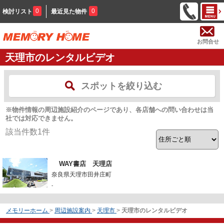
0
0
検討リスト
最近見た物件
お問合せ
天理市のレンタルビデオ
スポットを絞り込む
※物件情報の周辺施設紹介のページであり、各店舗への問い合わせは当
社では対応できません。
該当件数
1
件
WAY書店 天理店
奈良県天理市田井庄町
-
メモリーホーム
>
周辺施設案内
>
天理市
>
天理市のレンタルビデオ