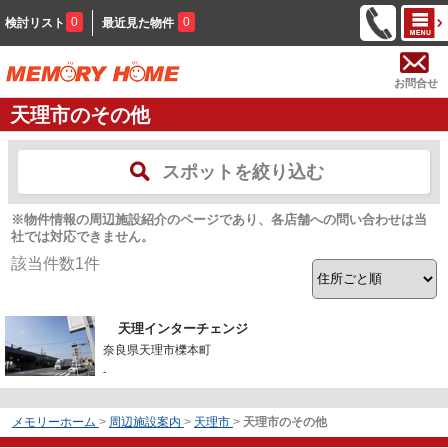
0
0
検討リスト
最近見た物件
お問合せ
天理市のその他
スポットを絞り込む
※物件情報の周辺施設紹介のページであり、各店舗への問い合わせは当
社では対応できません。
該当件数
1
件
天理インターチェンジ
奈良県天理市櫟本町
-
メモリーホーム
>
周辺施設案内
>
天理市
>
天理市のその他