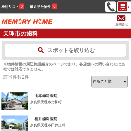
0
0
検討リスト
最近見た物件
お問合せ
天理市の歯科
スポットを絞り込む
※物件情報の周辺施設紹介のページであり、各店舗への問い合わせは当
社では対応できません。
該当件数
2
件
山本歯科医院
奈良県天理市指柳町
-
松井歯科医院
奈良県天理市田井庄町